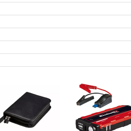
Wir benötigen deine Zustimmung, um
Google Maps laden zu können!
This content is not permitted to load due
to trackers that are not disclosed to the