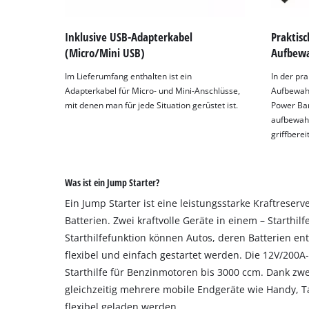
Inklusive USB-Adapterkabel
Praktisc
(Micro/Mini USB)
Aufbewa
Im Lieferumfang enthalten ist ein
In der pr
Adapterkabel für Micro- und Mini-Anschlüsse,
Aufbewahr
mit denen man für jede Situation gerüstet ist.
Power Ban
aufbewahr
griffbereit
Was ist ein Jump Starter?
Ein Jump Starter ist eine leistungsstarke Kraftreserv
Batterien. Zwei kraftvolle Geräte in einem – Starthi
Starthilfefunktion können Autos, deren Batterien en
flexibel und einfach gestartet werden. Die 12V/200A-
Starthilfe für Benzinmotoren bis 3000 ccm. Dank z
gleichzeitig mehrere mobile Endgeräte wie Handy, Ta
flexibel geladen werden.