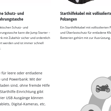
visitor. The website owner needs to setup
the site with their CMP to add this content
to the list of technologies used.
he Schutz- und
Starthilfekabel mit vollisoliert
hrungstasche
Polzangen
Powered by
Usercentrics Consent
Management Platform
aktischen Schutz- und
Ein Starthilfekabel mit vollisolierten
ungstasche kann die Jump Starter –
und Überlastschutz für entladene Kfz
k mit Zubehör sicher und ordentlich
Batterien gehört mit zur Ausrüstung.
t werden und ist immer schnell
.
e für leere oder entladene
lfe und Powerbank: Mit der
tladen sind, ohne fremde Hilfe
Starthilfe-Einrichtung gibt
weier USB Ausgänge können
blets, Digital-Kameras, etc.