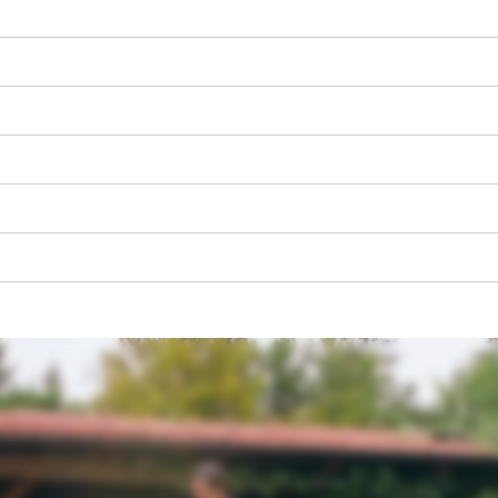
Wir benötigen deine Zustimmung, um
Google Maps laden zu können!
This content is not permitted to load due
to trackers that are not disclosed to the