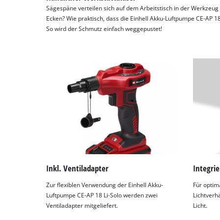
Sägespäne verteilen sich auf dem Arbeitstisch in der Werkzeug
by
Ecken? Wie praktisch, dass die Einhell Akku-Luftpumpe CE-AP 18 
Usercentrics
So wird der Schmutz einfach weggepustet!
Consent
Management
Platform
Inkl. Ventiladapter
Integrie
Zur flexiblen Verwendung der Einhell Akku-
Für optima
Luftpumpe CE-AP 18 Li-Solo werden zwei
Lichtverhä
Ventiladapter mitgeliefert.
Licht.