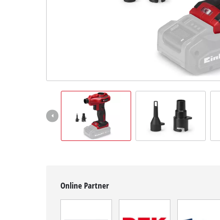
Deutsch
DE
Deutsch
English
čeština
Online Partner