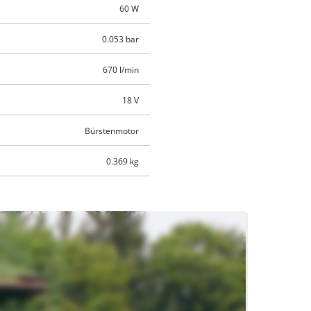
60 W
0.053 bar
670 l/min
18 V
Bürstenmotor
0.369 kg