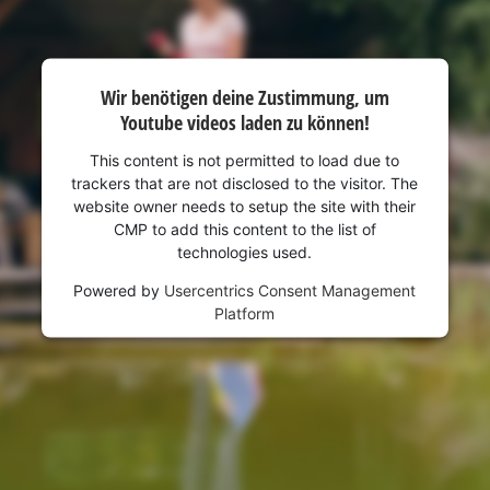
visitor. The website owner needs to setup
the site with their CMP to add this content
to the list of technologies used.
Powered by
Usercentrics Consent
Wir benötigen deine Zustimmung, um
Management Platform
Youtube videos laden zu können!
This content is not permitted to load due to
trackers that are not disclosed to the visitor. The
website owner needs to setup the site with their
CMP to add this content to the list of
technologies used.
Powered by
Usercentrics Consent Management
Platform