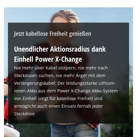
the
list
of
technologies
used.
Jetzt kabellose Freiheit genießen
Powered
by
Unendlicher Aktionsradius dank
Usercentrics
Einhell Power X-Change
Consent
Management
Nie mehr über Kabel stolpern, nie mehr nach
Platform
Steckdosen suchen, nie mehr Ärger mit dem
Verlängerungskabel: Der leistungsstarke Lithium-
Ionen-Akku aus dem Power X-Change Akku-System
von Einhell sorgt für kabellose Freiheit und
ermöglicht auch einen Einsatz fernab jeder
Steckdose.