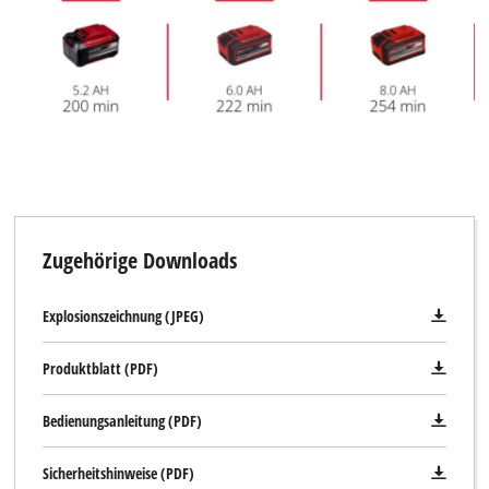
Wir benötigen deine Zustimmung, um
Google Maps laden zu können!
This content is not permitted to load due
to trackers that are not disclosed to the
visitor. The website owner needs to setup
the site with their CMP to add this content
to the list of technologies used.
Powered by
Usercentrics Consent
Management Platform
Zugehörige Downloads
Explosionszeichnung (JPEG)
Produktblatt (PDF)
Bedienungsanleitung (PDF)
Sicherheitshinweise (PDF)