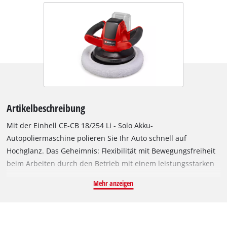
Artikelbeschreibung
Mit der Einhell CE-CB 18/254 Li - Solo Akku-
Autopoliermaschine polieren Sie Ihr Auto schnell auf
Hochglanz. Das Geheimnis: Flexibilität mit Bewegungsfreiheit
beim Arbeiten durch den Betrieb mit einem leistungsstarken
Lithium-Ionen-Akku. Der Akku ist Mitglied der innovativen
Mehr anzeigen
Power X-Change Familie von Einhell und kann in allen Geräten
der Systemserie eingesetzt werden. Für eine lange
Lebensdauer ist die Poliermaschine bedienerfreundlich und
robust konstruiert, während der Softgrip zu einer