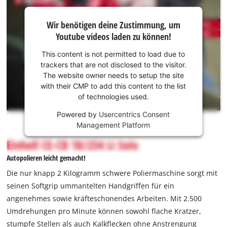
Wir
Wir benötigen deine Zustimmung, um
benötigen
Youtube videos laden zu können!
deine
Zustimmung,
This content is not permitted to load due to
um Youtube
trackers that are not disclosed to the visitor.
laden zu
The website owner needs to setup the site
können!
with their CMP to add this content to the list
of technologies used.
This
Powered by
Usercentrics Consent
content
Management Platform
is
not
Einhell CE-CB 18/254 Li Solo
permitted
Autopolieren leicht gemacht!
to
load
Die nur knapp 2 Kilogramm schwere Poliermaschine sorgt mit
due
seinen Softgrip ummantelten Handgriffen für ein
to
angenehmes sowie kräfteschonendes Arbeiten. Mit 2.500
trackers
Umdrehungen pro Minute können sowohl flache Kratzer,
that
are
stumpfe Stellen als auch Kalkflecken ohne Anstrengung