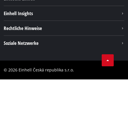
Nachhaltigkeit
Einhell Insights
Services
Karriere
Rechtliche Hinweise
Akkusystem
Einhell weltweit
Impressum
Soziale Netzwerke
Datenschutz
Facebook
Compliance
YouТube
Barrierefreiheits-Erklärung
© 2026 Einhell Česká republika s.r.o.
Instagram