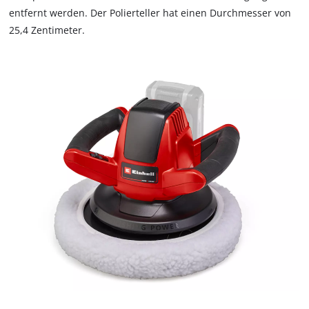
not
entfernt werden. Der Polierteller hat einen Durchmesser von
disclosed
25,4 Zentimeter.
to
the
visitor.
The
website
owner
needs
to
setup
the
site
with
their
CMP
to
add
this
content
to