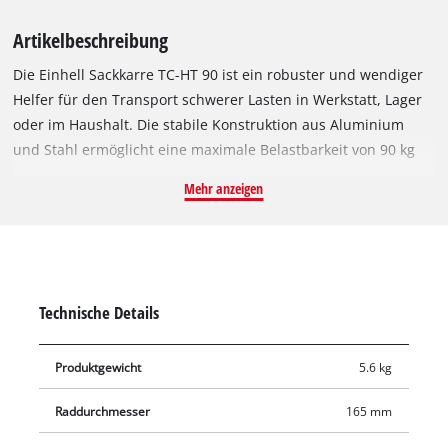
Artikelbeschreibung
Die Einhell Sackkarre TC-HT 90 ist ein robuster und wendiger
Helfer für den Transport schwerer Lasten in Werkstatt, Lager
oder im Haushalt. Die stabile Konstruktion aus Aluminium
und Stahl ermöglicht eine maximale Belastbarkeit von 90 kg
bei einem geringen Eigengewicht von 5,6 kg. Für eine
Mehr anzeigen
ergonomische Handhabung lässt sich der teleskopierbare
Griff per Entriegelung auf eine Gesamthöhe von 107 cm
ausziehen und sicher arretieren. Die Transportkarre ist mit
vibrationsdämpfenden Vollgummireifen ausgestattet. Diese
sind unempfindlich gegenüber spitzen Gegenständen und
Technische Details
unterstützen einen pannensicheren Einsatz. Die großzügige,
klappbare Auflageschaufel (35 x 23,5 cm) sorgt für einen
Produktgewicht
5.6 kg
sicheren Stand verschiedenster Güter. Dank des klappbaren
Designs lässt sich die Stapelkarre kompakt auf Maße von 71 x
Raddurchmesser
165 mm
39 x 19 cm zusammenfalten. So kann die Sackkarre