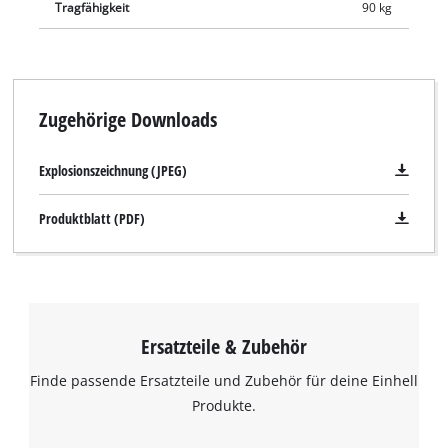
platzsparend verstaut oder unkompliziert im Kofferraum
Tragfähigkeit
90 kg
transportiert werden.
Zugehörige Downloads
Explosionszeichnung (JPEG)
Produktblatt (PDF)
Ersatzteile & Zubehör
Finde passende Ersatzteile und Zubehör für deine Einhell
Produkte.