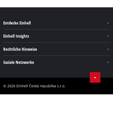
Entdecke Einhell
Nachhaltigkeit
Einhell Insights
Services
Karriere
Rechtliche Hinweise
Akkusystem
Einhell weltweit
Impressum
Soziale Netzwerke
Datenschutz
Facebook
Compliance
YouТube
Barrierefreiheits-Erklärung
© 2026 Einhell Česká republika s.r.o.
Instagram