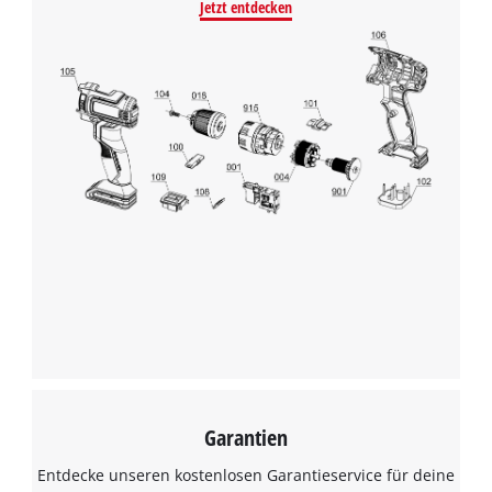
Jetzt entdecken
Wir benötigen deine Zustimmung, um
Google Maps laden zu können!
This content is not permitted to load due
to trackers that are not disclosed to the
visitor. The website owner needs to setup
the site with their CMP to add this content
to the list of technologies used.
Powered by
Usercentrics Consent
Management Platform
Garantien
Entdecke unseren kostenlosen Garantieservice für deine