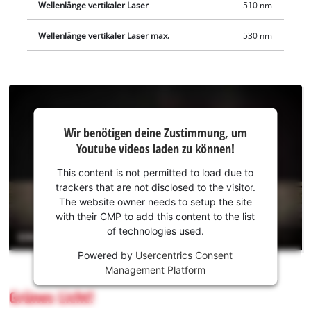
Wellenlänge vertikaler Laser
510 nm
Wellenlänge vertikaler Laser max.
530 nm
Wir
Wir benötigen deine Zustimmung, um
benötigen
Youtube videos laden zu können!
deine
Zustimmung,
This content is not permitted to load due to
um Youtube
trackers that are not disclosed to the visitor.
laden zu
The website owner needs to setup the site
können!
with their CMP to add this content to the list
of technologies used.
This
Powered by
Usercentrics Consent
content
Management Platform
is
not
Grünes Licht!
permitted