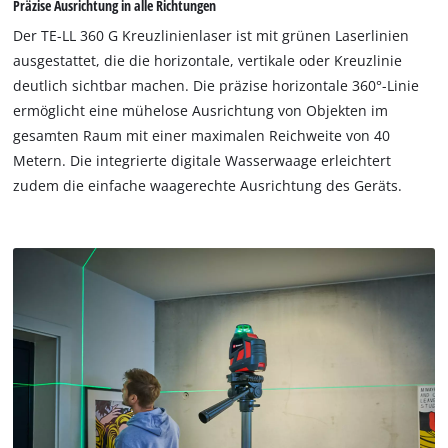
Präzise Ausrichtung in alle Richtungen
to
load
Der TE-LL 360 G Kreuzlinienlaser ist mit grünen Laserlinien
due
ausgestattet, die die horizontale, vertikale oder Kreuzlinie
to
deutlich sichtbar machen. Die präzise horizontale 360°-Linie
trackers
ermöglicht eine mühelose Ausrichtung von Objekten im
that
are
gesamten Raum mit einer maximalen Reichweite von 40
not
Metern. Die integrierte digitale Wasserwaage erleichtert
disclosed
zudem die einfache waagerechte Ausrichtung des Geräts.
to
the
visitor.
The
website
owner
needs
to
setup
the
site
with
their