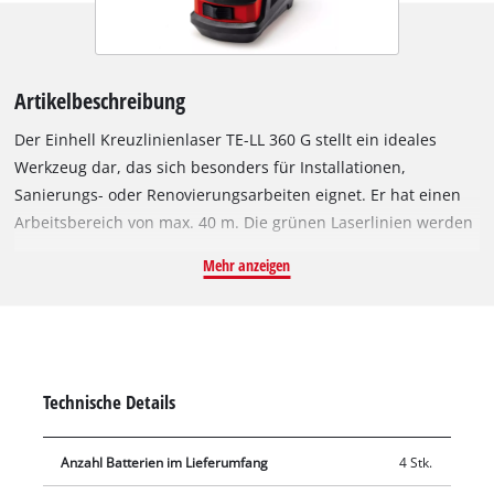
Artikelbeschreibung
Der Einhell Kreuzlinienlaser TE-LL 360 G stellt ein ideales
Werkzeug dar, das sich besonders für Installationen,
Sanierungs- oder Renovierungsarbeiten eignet. Er hat einen
Arbeitsbereich von max. 40 m. Die grünen Laserlinien werden
durch Laserdioden mit einer Wellenlänge von 510 bis 530 nm
Mehr anzeigen
erzeugt und entsprechen somit der Laserklasse II. Die
Genauigkeit des Geräts beträgt dabei 0,5 mm/m. Der
Kreuzlinienlaser TE-LL 360 G verfügt über eine horizontale
360°-Linie, die ein müheloses und präzises Ausrichten von
Objekten im gesamten Raum ermöglicht. Er projiziert sowohl
Technische Details
horizontale als auch vertikale Laserlinien, was ein schnelles
und bequemes Ausrichten je nach Anforderung ermöglicht.
Anzahl Batterien im Lieferumfang
4 Stk.
Die Linien lassen sich einzeln per Knopfdruck schalten – sei es