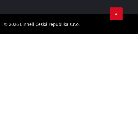
Datenschutz
Facebook
Compliance
YouТube
Barrierefreiheits-Erklärung
© 2026 Einhell Česká republika s.r.o.
Instagram