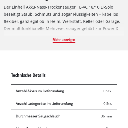
Der Einhell Akku-Nass-Trockensauger TE-VC 18/10 Li-Solo
beseitigt Staub, Schmutz und sogar Flüssigkeiten – kabellos
flexibel, ganz egal ob in Heim, Werkstatt, Keller oder Garage.
Der multifunktionelle Mehrzwecksauger gehört zur Power X-
Change-Familie, in der alle Akkus, Ladegeräte und
Mehr anzeigen
Systemgeräte miteinander kombinierbar sind. Der
Auffangbehälter hat ein Volumen von 10 Litern. Die
ergonomische Bauform und der Tragegriff sorgen für einen
einfachen Transport und mobilen Einsatz. Ob auf Fliesen,
Teppich oder anderen Böden, der Sauger ist vielfältig
Technische Details
einsetzbar zum Nass- und Trockensaugen. Der Blasanschluss
dient zum Ausblasen schwer zugänglicher Stellen. Bequem
Anzahl Akkus im Lieferumfang
0 Stk.
lässt sich das enthaltene Zubehör direkt am Gerät verstauen.
Dank der integrierten Schnellverschlüsse kann der Behälter
Anzahl Ladegeräte im Lieferumfang
0 Stk.
schnell und einfach entleert werden. Für die bequeme
Einhandbedienung sorgt der intelligent platzierte
Durchmesser Saugschlauch
36 mm
Ein-/Ausschalter. Zum Lieferumfang gehören ein bis zu 2 m