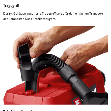
Tragegriff
Der im Gehäuse integrierte Tragegriff sorgt für den einfachen Transport
des kompakten Nass-Trockensaugers.
Wir benötigen deine Zustimmung, um
Google Maps laden zu können!
This content is not permitted to load due
to trackers that are not disclosed to the
visitor. The website owner needs to setup
the site with their CMP to add this content
to the list of technologies used.
Powered by
Usercentrics Consent
Management Platform