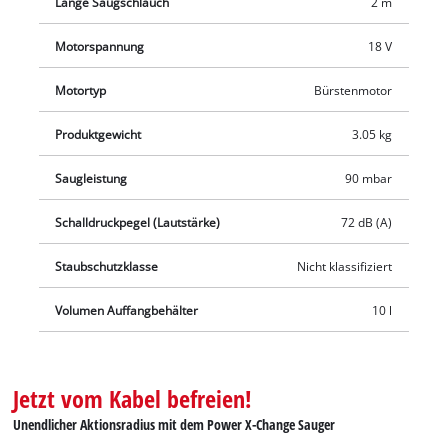
ausziehbarer Schlauch, eine 2-in-1 Fugen-/Bürstendüse, eine
Länge Saugschlauch
2 m
2-in-1 Polster-/Universaldüse, ein Schaumstofffilter zur
Motorspannung
18 V
Verwendung beim Nasssaugen sowie ein Filterbeutel und
Schmutzfangsack zum Trockensaugen. Die Lieferung erfolgt
Motortyp
Bürstenmotor
ohne Akku und Ladegerät. Diese sind separat erhältlich, zum
Beispiel als praktisches Starterset.
Produktgewicht
3.05 kg
Saugleistung
90 mbar
Schalldruckpegel (Lautstärke)
72 dB (A)
Staubschutzklasse
Nicht klassifiziert
Volumen Auffangbehälter
10 l
Jetzt vom Kabel befreien!
Unendlicher Aktionsradius mit dem Power X-Change Sauger