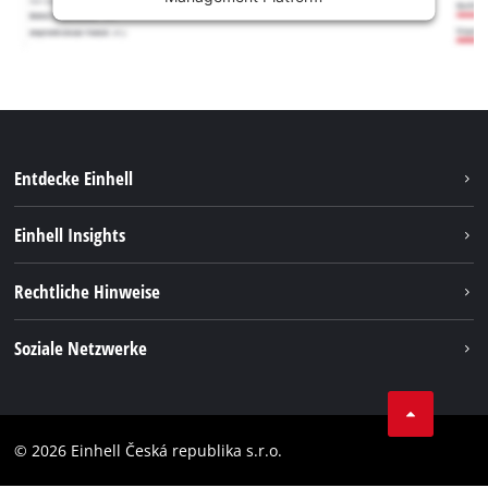
Entdecke Einhell
Nachhaltigkeit
Einhell Insights
Services
Karriere
Rechtliche Hinweise
Akkusystem
Einhell weltweit
Impressum
Soziale Netzwerke
Datenschutz
Facebook
Compliance
YouТube
Barrierefreiheits-Erklärung
© 2026 Einhell Česká republika s.r.o.
Instagram