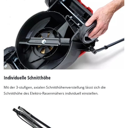
Powered
by
Usercentrics
Consent
Management
Platform
Individuelle Schnitthöhe
Mit der 3-stufigen, axialen Schnitthöhenverstellung lässt sich die
Schnitthöhe des Elektro-Rasenmähers individuell einstellen.