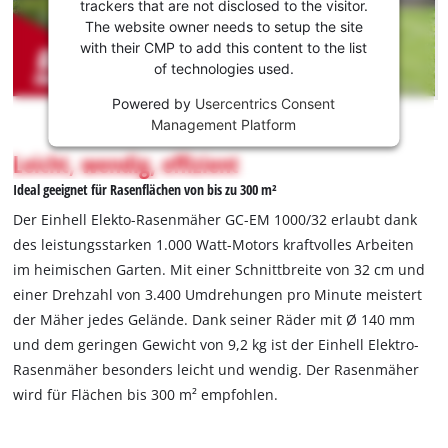
um Youtube
trackers that are not disclosed to the visitor.
laden zu
The website owner needs to setup the site
können!
with their CMP to add this content to the list
of technologies used.
This
Powered by
Usercentrics Consent
content
Management Platform
is
not
Leicht, wendig, effizient
permitted
Ideal geeignet für Rasenflächen von bis zu 300 m²
to
load
Der Einhell Elekto-Rasenmäher GC-EM 1000/32 erlaubt dank
due
des leistungsstarken 1.000 Watt-Motors kraftvolles Arbeiten
to
im heimischen Garten. Mit einer Schnittbreite von 32 cm und
trackers
einer Drehzahl von 3.400 Umdrehungen pro Minute meistert
that
are
der Mäher jedes Gelände. Dank seiner Räder mit Ø 140 mm
not
und dem geringen Gewicht von 9,2 kg ist der Einhell Elektro-
disclosed
Rasenmäher besonders leicht und wendig. Der Rasenmäher
to
wird für Flächen bis 300 m² empfohlen.
the
visitor.
The