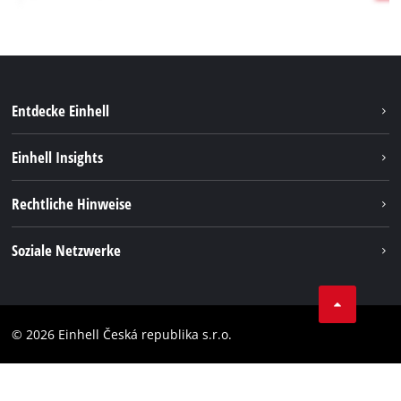
Entdecke Einhell
Nachhaltigkeit
Einhell Insights
Services
Karriere
Rechtliche Hinweise
Akkusystem
Einhell weltweit
Impressum
Soziale Netzwerke
Datenschutz
Facebook
Compliance
YouТube
Barrierefreiheits-Erklärung
© 2026 Einhell Česká republika s.r.o.
Instagram