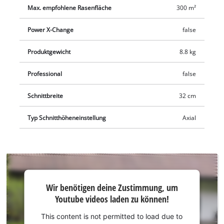
Durchmesser von 140 mm und seinem geringen Gewicht von
Max. empfohlene Rasenfläche
300 m²
9,2 kg ist er besonders leicht und wendig. Die integrierte
Kabelzugentlastung sichert das Elektrokabel zuverlässig
Power X-Change
false
gegen Beschädigung und unerwünschter Kabeltrennung
während des Mähens. Besonders einfach zu transportieren
Produktgewicht
8.8 kg
und platzsparend zu verstauen ist dieser Mäher durch den
Professional
false
klappbaren Führungsholm aus Stahl und den integrierten
Tragegriff.
Schnittbreite
32 cm
Typ Schnitthöheneinstellung
Axial
Wir
Wir benötigen deine Zustimmung, um
benötigen
Youtube videos laden zu können!
deine
Zustimmung,
This content is not permitted to load due to