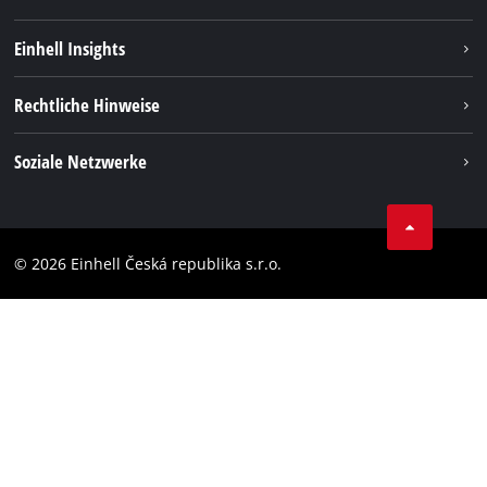
Nachhaltigkeit
Einhell Insights
Services
Karriere
Rechtliche Hinweise
Akkusystem
Einhell weltweit
Impressum
Soziale Netzwerke
Datenschutz
Facebook
Compliance
YouТube
Barrierefreiheits-Erklärung
© 2026 Einhell Česká republika s.r.o.
Instagram