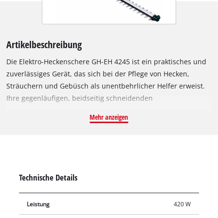
Artikelbeschreibung
Die Elektro-Heckenschere GH-EH 4245 ist ein praktisches und
zuverlässiges Gerät, das sich bei der Pflege von Hecken,
Sträuchern und Gebüsch als unentbehrlicher Helfer erweist.
Ihre gegenläufigen, beidseitig schneidenden
Sicherheitsmesser aus lasergeschnittenem und
Mehr anzeigen
diamantgeschliffenem Stahl erzielen sehr gute
Schnittresultate. Für die effiziente Kraftübertragung sorgt ein
robustes Metallgetriebe mit hoher Lebensdauer. Dank
Zusatzhandgriff und niedrigem Gewicht lässt sich die
Heckenschere mühelos führen. Der Zweihand-
Technische Details
Sicherheitsschalter und der großflächige Handschutz der GH-
EH 4245 sorgen für eine hohe Sicherheit während des
Leistung
420 W
Arbeitens. Die Messer werden durch eine Messerabdeckung