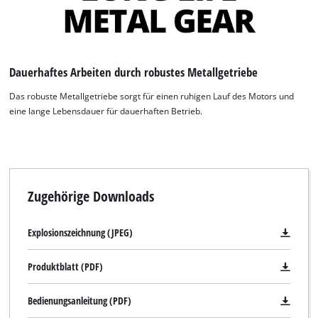
Wir benötigen deine Zustimmung, um
Dauerhaftes Arbeiten durch robustes Metallgetriebe
Google Maps laden zu können!
Das robuste Metallgetriebe sorgt für einen ruhigen Lauf des Motors und
This content is not permitted to load due
eine lange Lebensdauer für dauerhaften Betrieb.
to trackers that are not disclosed to the
visitor. The website owner needs to setup
the site with their CMP to add this content
to the list of technologies used.
Powered by
Usercentrics Consent
Zugehörige Downloads
Management Platform
Explosionszeichnung (JPEG)
Produktblatt (PDF)
Bedienungsanleitung (PDF)