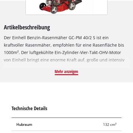
Artikelbeschreibung
Der Einhell Benzin-Rasenmäher GC-PM 40/2 S ist ein
kraftvoller Rasenmäher, empfohlen für eine Rasenfläche bis
1000m². Der luftgekühlte Ein-Zylinder-Vier-Takt-OHV-Motor
von Einhell bringt eine enorme Kraft auf, große und intensiv
bewachsene Flächen in den Griff zu bekommen. Durch den
Mehr anzeigen
zu- und abschaltbaren Hinterradantrieb kann der Anwender
selbst entscheiden, wann und ob die zusätzliche Kraft des
Hinterradantriebs gebraucht wird. Der Benzin-Rasenmäher
von Einhell verfügt über eine siebenstufige zentrale
Schnitthöhenverstellung von 25 bis 75 Millimeter. Mit dem
Technische Details
ergonomischen und klappbaren Führungsholm gestaltet sich
das Arbeiten angenehmer und ermöglicht ein einfaches
Hubraum
132 cm³
Verstauen. Ein extrahoher Auswurfkanal sorgt für