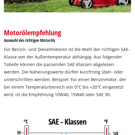
Google Maps laden zu können!
This content is not permitted to load due
to trackers that are not disclosed to the
visitor. The website owner needs to setup
Motorölempfehlung
the site with their CMP to add this content
to the list of technologies used.
Auswahl des richtigen Motoröls
Powered by
Usercentrics Consent
Für Benzin- und Dieselmotoren ist die Wahl der richtigen SAE-
Management Platform
Klasse von der Außentemperatur abhängig. Aus folgender
Tabelle können die passenden SAE-Klassen abgelesen
werden. Die Näherungswerte dürfen kurzfristig über- oder
unterschritten werden. Beispiel: Für einen Benzinmotor, der
bei einem Temperaturbereich von 0°C bis +20°C eingesetzt
wird, ist die Empfehlung 10W40, 15W40 oder SAE 30.