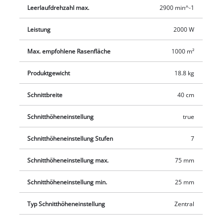
außergewöhnlich gutes Fangverhalten und der große
Leerlaufdrehzahl max.
2900 min^-1
Grasfangkorb verfügt über eine Füllstandsanzeige und zwei
Griffe zum einfachen Entleeren. Das formschöne und stabile
Leistung
2000 W
Kunststoffgehäuse ist mit agiler Wendigkeit einfach zu
handhaben und besticht durch seinen wesentlichen
Max. empfohlene Rasenfläche
1000 m²
Gewichtsvorteil im Vergleich zu Stahldeckmähern.
Produktgewicht
18.8 kg
Schnittbreite
40 cm
Schnitthöheneinstellung
true
Schnitthöheneinstellung Stufen
7
Schnitthöheneinstellung max.
75 mm
Schnitthöheneinstellung min.
25 mm
Typ Schnitthöheneinstellung
Zentral