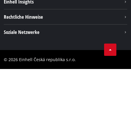
Einhell Insights
Services
Karriere
Rechtliche Hinweise
Akkusystem
Einhell weltweit
Impressum
Soziale Netzwerke
Datenschutz
Facebook
Compliance
YouТube
Barrierefreiheits-Erklärung
© 2026 Einhell Česká republika s.r.o.
Instagram