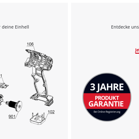
Wir benötigen deine Zustimmung, um
Google Maps laden zu können!
 deine Einhell
Entdecke uns
This content is not permitted to load due
to trackers that are not disclosed to the
Je
visitor. The website owner needs to setup
the site with their CMP to add this content
to the list of technologies used.
Powered by
Usercentrics Consent
Management Platform