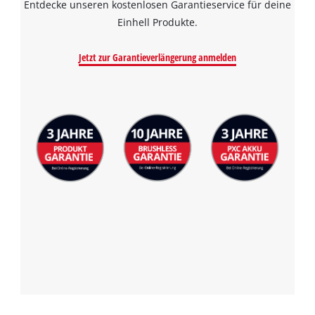
Entdecke unseren kostenlosen Garantieservice für deine
the site with their CMP to add this content
to the list of technologies used.
Einhell Produkte.
Powered by
Usercentrics Consent
Jetzt zur Garantieverlängerung anmelden
Management Platform