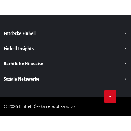
Entdecke Einhell
Nachhaltigkeit
Einhell Insights
Services
Karriere
Rechtliche Hinweise
Akkusystem
Einhell weltweit
Impressum
Soziale Netzwerke
Datenschutz
Facebook
Compliance
YouТube
Barrierefreiheits-Erklärung
© 2026 Einhell Česká republika s.r.o.
Instagram