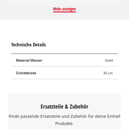
robuste und langlebige Messer aus Stahl mit 2 präzisen und
Mehr anzeigen
scharf geschliffenen Schneiden eignet sich auch für dichten
Bewuchs, womit hervorragende Schnittergebnisse erzielt
werden. Mit einer Schnittbreite von 30 cm kann auch
großflächig geschnitten werden.
Technische Details
Material Messer
Stahl
Schnittbreite
30 cm
Ersatzteile & Zubehör
Finde passende Ersatzteile und Zubehör für deine Einhell
Produkte.