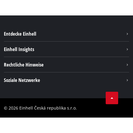
Entdecke Einhell
Nachhaltigkeit
Einhell Insights
Services
Karriere
Rechtliche Hinweise
Akkusystem
Einhell weltweit
Impressum
Soziale Netzwerke
Datenschutz
Facebook
Compliance
YouТube
Barrierefreiheits-Erklärung
© 2026 Einhell Česká republika s.r.o.
Instagram