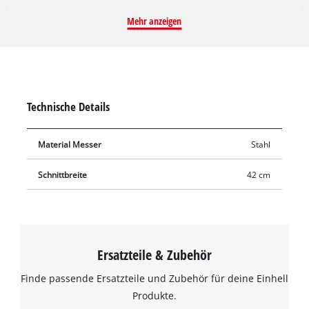
robuste und langlebige Messer aus Stahl mit zwei präzisen,
Mehr anzeigen
scharf geschliffenen Schneiden erzielt hervorragende
Schnittergebnisse auch bei dicht bewachsenem Rasen. Das
Messer hat eine Länge von 42 cm. Stumpfe oder beschädigte
Messer können einfach durch das Original Einhell
Ersatzmesser ausgetauscht werden. Mit dem neuen, intakten
Technische Details
Ersatzmesser mäht der Rasenmäher wieder sauber und
gründlich.
Material Messer
Stahl
Schnittbreite
42 cm
Ersatzteile & Zubehör
Finde passende Ersatzteile und Zubehör für deine Einhell
Produkte.