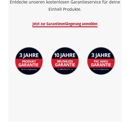
Entdecke unseren kostenlosen Garantieservice für deine
the site with their CMP to add this content
to the list of technologies used.
Einhell Produkte.
Powered by
Usercentrics Consent
Jetzt zur Garantieverlängerung anmelden
Management Platform