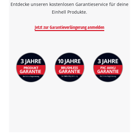
Entdecke unseren kostenlosen Garantieservice für deine
the site with their CMP to add this content
to the list of technologies used.
Einhell Produkte.
Powered by
Usercentrics Consent
Jetzt zur Garantieverlängerung anmelden
Management Platform