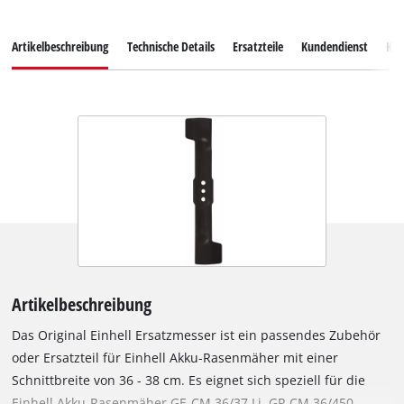
Artikelbeschreibung
Technische Details
Ersatzteile
Kundendienst
Ku
Artikelbeschreibung
Das Original Einhell Ersatzmesser ist ein passendes Zubehör
oder Ersatzteil für Einhell Akku-Rasenmäher mit einer
Schnittbreite von 36 - 38 cm. Es eignet sich speziell für die
Einhell Akku-Rasenmäher GE-CM 36/37 Li, GP-CM 36/450,