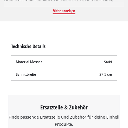
RASARRO, RASARRO 36/36 und RASARRO 36/38. Das robuste
Mehr anzeigen
und langlebige Messer aus Stahl mit zwei präzisen, scharf
geschliffenen Schneiden erzielt hervorragende
Schnittergebnisse auch bei dicht bewachsenem Rasen. Das
Messer hat eine Länge von 37,5 cm. Stumpfe oder
beschädigte Messer können einfach durch das Original
Technische Details
Einhell Ersatzmesser ausgetauscht werden. Mit dem neuen,
intakten Ersatzmesser mäht der Rasenmäher wieder sauber
Material Messer
Stahl
und gründlich.
Schnittbreite
37.5 cm
Ersatzteile & Zubehör
Finde passende Ersatzteile und Zubehör für deine Einhell
Produkte.