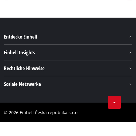
Entdecke Einhell
Nachhaltigkeit
Einhell Insights
Services
Karriere
Rechtliche Hinweise
Akkusystem
Einhell weltweit
Impressum
Soziale Netzwerke
Datenschutz
Facebook
Compliance
YouТube
Barrierefreiheits-Erklärung
© 2026 Einhell Česká republika s.r.o.
Instagram