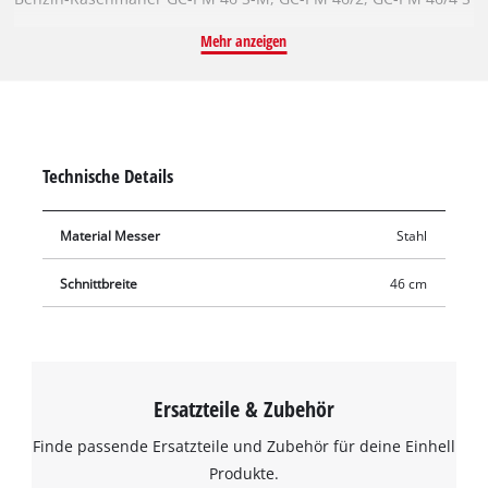
und GC-PM 46/4 S HW-E. Das robuste und langlebige Messer
Mehr anzeigen
aus Stahl mit zwei präzisen, scharf geschliffenen Schneiden
erzielt hervorragende Schnittergebnisse auch bei dicht
bewachsenem Rasen. Das Kombimesser hat eine Länge von
46 cm und eignet sich zum Mähen und Mulchen. Stumpfe
oder beschädigte Messer können einfach durch das Original
Technische Details
Einhell Ersatzmesser ausgetauscht werden.
Material Messer
Stahl
Schnittbreite
46 cm
Ersatzteile & Zubehör
Finde passende Ersatzteile und Zubehör für deine Einhell
Produkte.