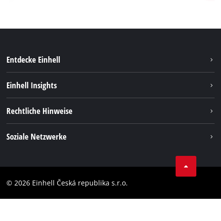
Entdecke Einhell
Nachhaltigkeit
Einhell Insights
Services
Karriere
Rechtliche Hinweise
Akkusystem
Einhell weltweit
Impressum
Soziale Netzwerke
Datenschutz
Facebook
Compliance
YouТube
Barrierefreiheits-Erklärung
© 2026 Einhell Česká republika s.r.o.
Instagram