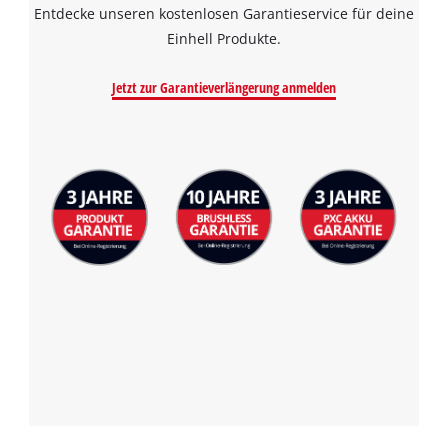
Entdecke unseren kostenlosen Garantieservice für deine
the site with their CMP to add this content
to the list of technologies used.
Einhell Produkte.
Powered by
Usercentrics Consent
Jetzt zur Garantieverlängerung anmelden
Management Platform