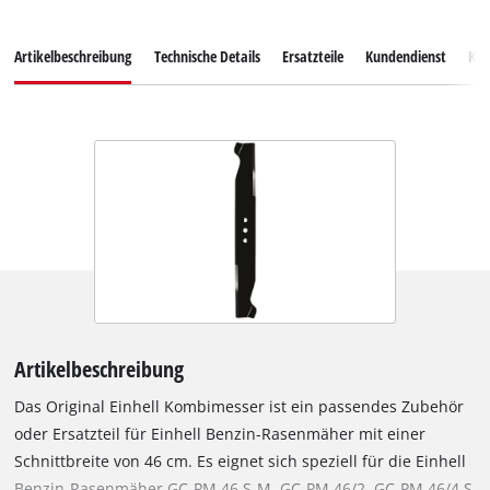
Artikelbeschreibung
Technische Details
Ersatzteile
Kundendienst
Ku
Artikelbeschreibung
Das Original Einhell Kombimesser ist ein passendes Zubehör
oder Ersatzteil für Einhell Benzin-Rasenmäher mit einer
Schnittbreite von 46 cm. Es eignet sich speziell für die Einhell
Benzin-Rasenmäher GC-PM 46 S-M, GC-PM 46/2, GC-PM 46/4 S