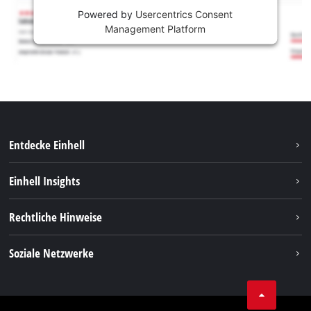
Powered by
Usercentrics Consent
Management Platform
Entdecke Einhell
Nachhaltigkeit
Einhell Insights
Services
Karriere
Rechtliche Hinweise
Akkusystem
Einhell weltweit
Impressum
Soziale Netzwerke
Datenschutz
Facebook
Compliance
YouТube