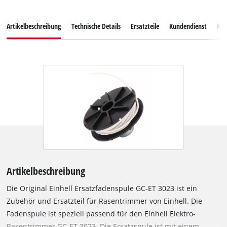
Artikelbeschreibung
Technische Details
Ersatzteile
Kundendienst
Ku
Artikelbeschreibung
Die Original Einhell Ersatzfadenspule GC-ET 3023 ist ein
Zubehör und Ersatzteil für Rasentrimmer von Einhell. Die
Fadenspule ist speziell passend für den Einhell Elektro-
Rasentrimmer GC-ET 3023. Die Ersatzspule ist mit einem