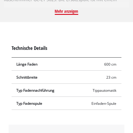
robusten Einzelfaden aus Nylon ausgestattet. Der Faden ist 6
Mehr anzeigen
Meter lang und hat einen Durchmesser von 1,5 mm. Für die
optimale Schnittbreite von 23 cm wird der Nylon-Faden per
Tipp-Automatik zuverlässig nachgeführt. So werden hohe
Gräser, Unkraut und Rasenflächen effizient gekürzt und
geschnitten.
Technische Details
Länge Faden
600 cm
Schnittbreite
23 cm
Typ Fadennachführung
Tippautomatik
Typ Fadenspule
Einfaden-Spule