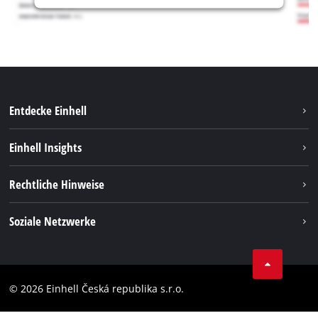
Entdecke Einhell
Nachhaltigkeit
Einhell Insights
Services
Karriere
Rechtliche Hinweise
Akkusystem
Einhell weltweit
Impressum
Soziale Netzwerke
Datenschutz
Facebook
Compliance
YouТube
Barrierefreiheits-Erklärung
© 2026 Einhell Česká republika s.r.o.
Instagram