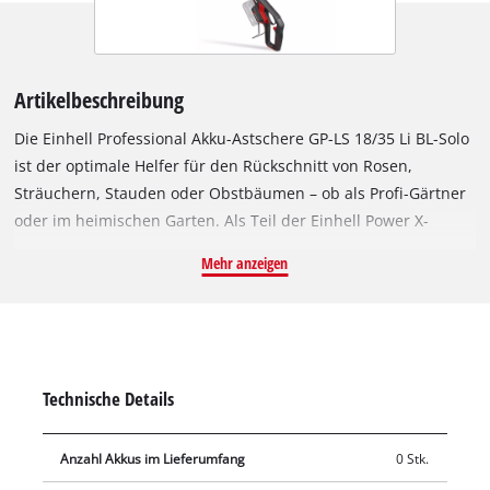
Artikelbeschreibung
Die Einhell Professional Akku-Astschere GP-LS 18/35 Li BL-Solo
ist der optimale Helfer für den Rückschnitt von Rosen,
Sträuchern, Stauden oder Obstbäumen – ob als Profi-Gärtner
oder im heimischen Garten. Als Teil der Einhell Power X-
Change Familie kann jeder Akku und jedes Ladegerät mit der
Mehr anzeigen
Astschere kombiniert werden. Angetrieben wird das Gerät von
einem Einhell Brushless Motor. Dieser bürstenlose Motor
bietet mehr Kraft und eine längere Laufzeit als herkömmliche
Kohlebürsten-Motoren. Nach einer Online-Registrierung
gelten 10 Jahre Garantie auf den Brushless-Motor. Die Akku-
Technische Details
Astschere schneidet mühelos Äste bis zu einer Dicke von 35
mm in einer Arbeitshöhe von bis zu 3 Metern. Dünnere Äste
Anzahl Akkus im Lieferumfang
0 Stk.
von bis zu 25 mm können schneller geschnitten werden. Das