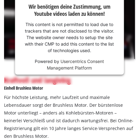
Wir
Wir benötigen deine Zustimmung, um
benötigen
Youtube videos laden zu können!
deine
Zustimmung,
This content is not permitted to load due to
um Youtube
trackers that are not disclosed to the visitor.
laden zu
The website owner needs to setup the site
können!
with their CMP to add this content to the list
of technologies used.
This
Powered by
Usercentrics Consent
content
Management Platform
is
not
Kraftvoll und langlebig
permitted
Einhell Brushless Motor
to
load
Für höchste Leistung, mehr Laufzeit und maximale
due
Lebensdauer sorgt der Brushless Motor. Der bürstenlose
to
Motor unterliegt – anders als Kohlebürsten-Motoren –
trackers
keinerlei Verschleiß und ist dadurch wartungsfrei. Bei Online-
that
are
Registrierung gilt ein 10 Jahre langes Service-Versprechen auf
not
den Brushless Motor.