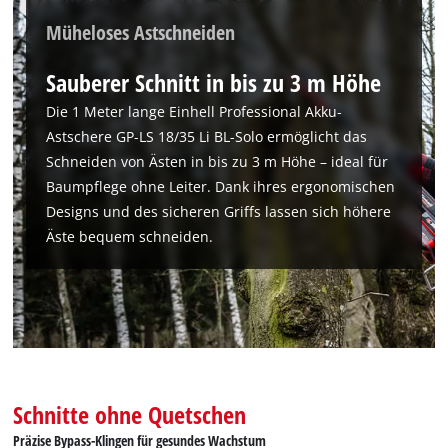
Müheloses Astschneiden
Sauberer Schnitt in bis zu 3 m Höhe
Die 1 Meter lange Einhell Professional Akku-
Astschere GP-LS 18/35 Li BL-Solo ermöglicht das
Schneiden von Ästen in bis zu 3 m Höhe – ideal für
Baumpflege ohne Leiter. Dank ihres ergonomischen
Wir benötigen deine Zustimmung, um
Designs und des sicheren Griffs lassen sich höhere
Google Maps laden zu können!
Äste bequem schneiden.
This content is not permitted to load due
to trackers that are not disclosed to the
visitor. The website owner needs to setup
the site with their CMP to add this content
to the list of technologies used.
Powered by
Usercentrics Consent
Management Platform
Schnitte ohne Quetschen
Präzise Bypass-Klingen für gesundes Wachstum