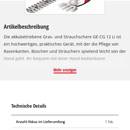
Artikelbeschreibung
Die akkubetriebene Gras- und Strauchschere GE-CG 12 Li ist
ein hochwertiges, praktisches Gerät, mit der die Pflege von
Rasenkanten, Büschen und Sträuchern spielend leicht von der
Hand geht. Ihr bequem mit einer Hand bedienbarer
Sicherheitsschalter am Handgriff verhindert unbeabsichtigtes
Mehr anzeigen
Einschalten. Für optimale Kraftübertragung sorgt ein robustes
Metall-Getriebe. Die hochwertigen, langlebigen Messer der
GE-CG 12 Li sind lasergeschnitten, erzielen sehr gute
Schnittresultate und lassen sich mit wenigen Handgriffen
werkzeuglos wechseln. Das Gerät ist mit einem
Technische Details
Grasschneideblatt und einem Strauchscherenmesser
ausgestattet. Dank Teleskopstiel mit großen Laufrädern lässt
Anzahl Akkus im Lieferumfang
1 Stk.
sich die Grasschere mühelos und in aufrechter Körperhaltung