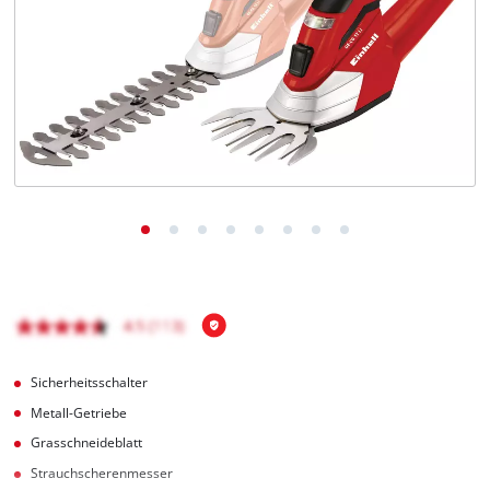
Deutsch
DE
Deutsch
English
čeština
Sicherheitsschalter
Metall-Getriebe
Grasschneideblatt
Strauchscherenmesser