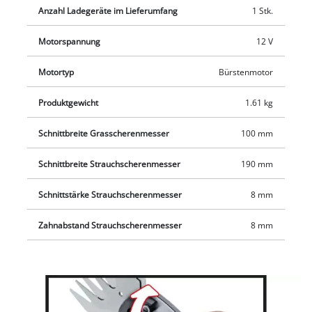
führen. Dank Softgrip liegt sie angenehm griffig in der Hand.
Anzahl Ladegeräte im Lieferumfang
1 Stk.
Motorspannung
12 V
Motortyp
Bürstenmotor
Produktgewicht
1.61 kg
Schnittbreite Grasscherenmesser
100 mm
Schnittbreite Strauchscherenmesser
190 mm
Schnittstärke Strauchscherenmesser
8 mm
Zahnabstand Strauchscherenmesser
8 mm