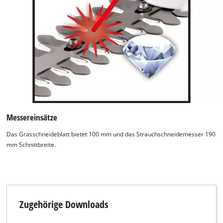
Wir benötigen deine Zustimmung, um
Google Maps laden zu können!
This content is not permitted to load due
to trackers that are not disclosed to the
visitor. The website owner needs to setup
Messereinsätze
the site with their CMP to add this content
to the list of technologies used.
Das Grasschneideblatt bietet 100 mm und das Strauchschneidemesser 190
mm Schnittbreite.
Powered by
Usercentrics Consent
Management Platform
Zugehörige Downloads