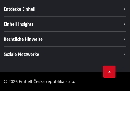
Entdecke Einhell
Nachhaltigkeit
Einhell Insights
Services
Karriere
Rechtliche Hinweise
Akkusystem
Einhell weltweit
Impressum
Soziale Netzwerke
Datenschutz
Facebook
Compliance
YouТube
Barrierefreiheits-Erklärung
© 2026 Einhell Česká republika s.r.o.
Instagram