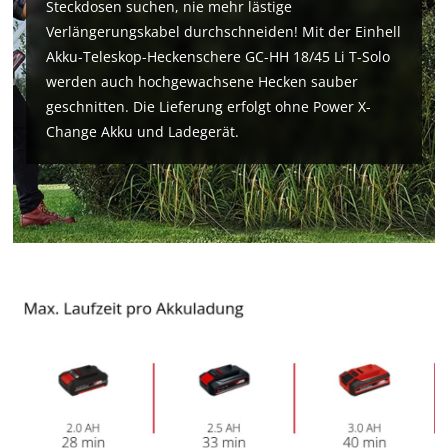
Steckdosen suchen, nie mehr lästige
This content is not permitted to load due
Verlängerungskabel durchschneiden! Mit der Einhell
to trackers that are not disclosed to the
Akku-Teleskop-Heckenschere GC-HH 18/45 Li T-Solo
visitor. The website owner needs to setup
werden auch hochgewachsene Hecken sauber
the site with their CMP to add this content
to the list of technologies used.
geschnitten. Die Lieferung erfolgt ohne Power X-
Change Akku und Ladegerät.
Powered by
Usercentrics Consent
Management Platform