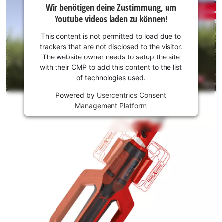
Wir benötigen deine Zustimmung, um
benötigen
Youtube videos laden zu können!
deine
Zustimmung,
This content is not permitted to load due to
um Youtube
trackers that are not disclosed to the visitor.
laden zu
The website owner needs to setup the site
können!
with their CMP to add this content to the list
of technologies used.
This
Powered by
Usercentrics Consent
content
Management Platform
is
not
permitted
to
load
due
to
trackers
that
are
not
disclosed