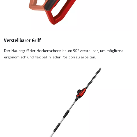
to
the
visitor.
The
website
owner
Verstellbarer Griff
needs
to
Der Hauptgriff der Heckenschere ist um 90° verstellbar, um möglichst
setup
ergonomisch und flexibel in jeder Position zu arbeiten.
the
site
with
their
CMP
to
add
this
content
to
the
list