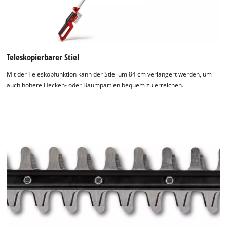
of
technologies
used.
Powered
by
Teleskopierbarer Stiel
Usercentrics
Mit der Teleskopfunktion kann der Stiel um 84 cm verlängert werden, um
Consent
auch höhere Hecken- oder Baumpartien bequem zu erreichen.
Management
Platform