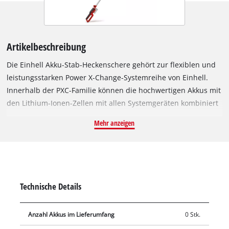
Artikelbeschreibung
Die Einhell Akku-Stab-Heckenschere gehört zur flexiblen und
leistungsstarken Power X-Change-Systemreihe von Einhell.
Innerhalb der PXC-Familie können die hochwertigen Akkus mit
den Lithium-Ionen-Zellen mit allen Systemgeräten kombiniert
werden. Die Messer der Stab-Heckenschere sind aus
Mehr anzeigen
lasergeschnittenem und diamantgeschliffenem Stahl
gefertigt, die maximale Schnittlänge beträgt 410 mm bei
maximal 1.400 Schnitten pro Minute. Der Motorkopf ist 7-fach
neigbar und mit dem drehbaren Hauptgriff flexibel
einsetzbar. Die zusätzliche gummierte Haltefläche fördert den
Technische Details
sicheren, festen Halt und unterstützt zusammen mit dem
Tragegurt das ergonomische Arbeiten. Das robuste
Anzahl Akkus im Lieferumfang
0 Stk.
Metallgetriebe ist auf eine hohe Lebensdauer ausgerichtet.