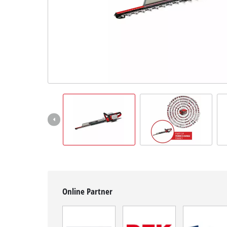
Deutsch
DE
Deutsch
English
čeština
Online Partner