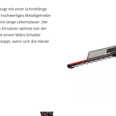
visitor. The website owner needs to setup
the site with their CMP to add this content
eugt mit einer Schnittlänge
to the list of technologies used.
n hochwertiges Metallgetriebe
eine lange Lebensdauer. Der
Powered by
Usercentrics Consent
Management Platform
 Einsatzes optimal von der
mit einem Mikro-Schalter
stoppt, wenn sich die Hände