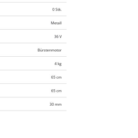
0 Stk.
Metall
36 V
Bürstenmotor
4 kg
65 cm
65 cm
30 mm