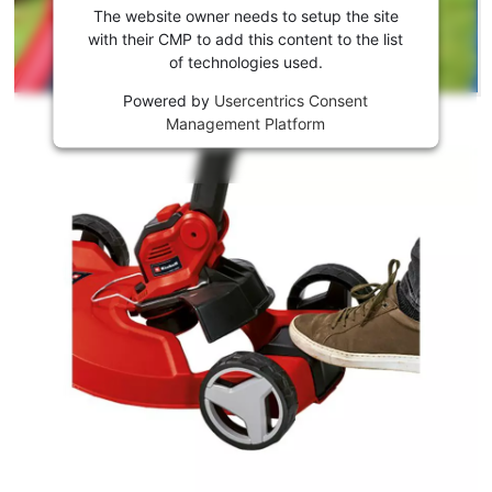
laden zu
The website owner needs to setup the site
können!
with their CMP to add this content to the list
of technologies used.
This
Powered by
Usercentrics Consent
content
Management Platform
is
not
permitted
to
load
due
to
trackers
that
are
not
disclosed
to
the
visitor.
The