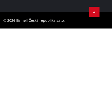
Datenschutz
Facebook
Compliance
YouТube
Barrierefreiheits-Erklärung
© 2026 Einhell Česká republika s.r.o.
Instagram