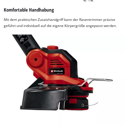
by
Usercentrics
Komfortable Handhabung
Consent
Mit dem praktischen Zusatzhandgriff kann der Rasentrimmer präzise
Management
geführt und individuell auf die eigene Körpergröße angepasst werden.
Platform