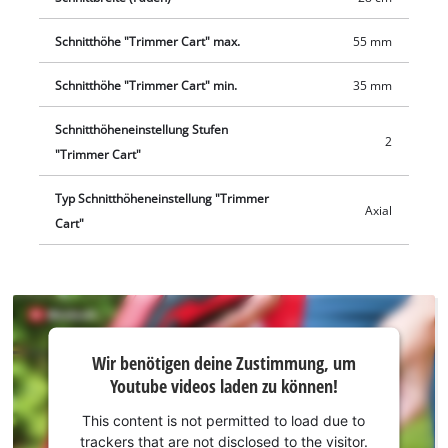
Beispiel als praktisches Power X-Change-Starter-Set, separat
erhältlich. Für den Betrieb des Akku-Rasentrimmers ist 1x 18
Schnitthöhe "Trimmer Cart" max.
55 mm
Volt PXC-Akku nötig.
Schnitthöhe "Trimmer Cart" min.
35 mm
Schnitthöheneinstellung Stufen
2
"Trimmer Cart"
Typ Schnitthöheneinstellung "Trimmer
Axial
Cart"
Wir
Wir benötigen deine Zustimmung, um
benötigen
Youtube videos laden zu können!
deine
Zustimmung,
This content is not permitted to load due to
um Youtube
trackers that are not disclosed to the visitor.