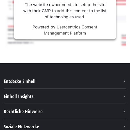
The website owner needs to setup the site
with their CMP to add this content to the list
of technologies used.
Powered by
Usercentrics Consent
Management Platform
Entdecke Einhell
Nachhaltigkeit
Einhell Insights
Services
Karriere
Rechtliche Hinweise
Akkusystem
Einhell weltweit
Impressum
Soziale Netzwerke