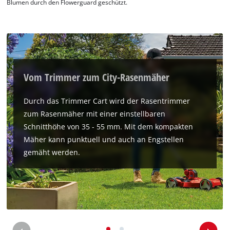
Blumen durch den Flowerguard geschützt.
Wir benötigen deine Zustimmung, um
Google Maps laden zu können!
Vom Trimmer zum City-Rasenmäher
This content is not permitted to load due
to trackers that are not disclosed to the
visitor. The website owner needs to setup
Durch das Trimmer Cart wird der Rasentrimmer
the site with their CMP to add this content
zum Rasenmäher mit einer einstellbaren
to the list of technologies used.
Schnitthöhe von 35 - 55 mm. Mit dem kompakten
Powered by
Usercentrics Consent
Mäher kann punktuell und auch an Engstellen
Management Platform
gemäht werden.