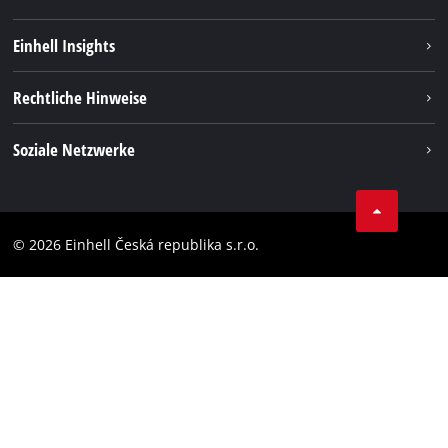
Nachhaltigkeit
Einhell Insights
Services
Karriere
Rechtliche Hinweise
Akkusystem
Einhell weltweit
Impressum
Soziale Netzwerke
Datenschutz
Facebook
Compliance
YouТube
Barrierefreiheits-Erklärung
© 2026 Einhell Česká republika s.r.o.
Instagram