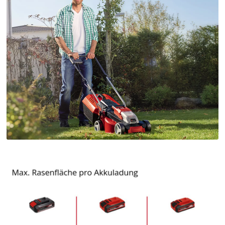
Wir benötigen deine Zustimmung, um
Google Maps laden zu können!
This content is not permitted to load due
to trackers that are not disclosed to the
visitor. The website owner needs to setup
the site with their CMP to add this content
to the list of technologies used.
Powered by
Usercentrics Consent
Management Platform