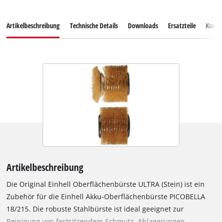
Artikelbeschreibung
Technische Details
Downloads
Ersatzteile
Kunde
Artikelbeschreibung
Die Original Einhell Oberflächenbürste ULTRA (Stein) ist ein
Zubehör für die Einhell Akku-Oberflächenbürste PICOBELLA
18/215. Die robuste Stahlbürste ist ideal geeignet zur
Reinigung von festsitzendem Schmutz, Ablagerungen,