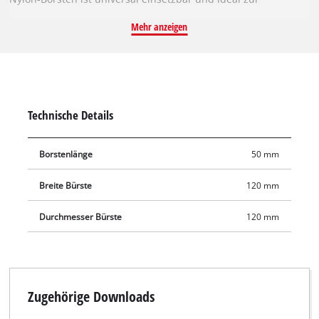
Nassreinigung von Innen- und Außenbereichen geeignet.
Mehr anzeigen
Zahlreiche Oberflächen in Küche, Badezimmer, Garten oder
Garage – wie Gartengeräte, Möbel, Dusche, Waschbecken
oder Autofelgen – können mit der handlichen SOFT-Bürste
präzise und gründlich gereinigt werden. Mit ihren langen
Borsten können mühelos schwer zugängliche Stellen in Ecken
Technische Details
oder Zwischenräumen erreicht werden. Die nach außen
gerichteten Borsten erleichtern ebenfalls die Reinigung an
Borstenlänge
50 mm
Engstellen.
Breite Bürste
120 mm
Durchmesser Bürste
120 mm
Zugehörige Downloads