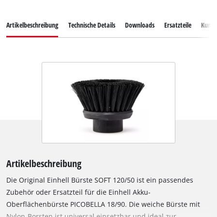
Artikelbeschreibung
Technische Details
Downloads
Ersatzteile
Kunde
Artikelbeschreibung
Die Original Einhell Bürste SOFT 120/50 ist ein passendes
Zubehör oder Ersatzteil für die Einhell Akku-
Oberflächenbürste PICOBELLA 18/90. Die weiche Bürste mit
Nylon-Borsten ist universal einsetzbar und ideal zur