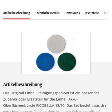
Artikelbeschreibung
Technische Details
Downloads
Ersatzteile
Kunde
Artikelbeschreibung
Das Original Einhell Reinigungspad-Set ist ein passendes
Zubehör oder Ersatzteil für die Einhell Akku-
Oberflächenbürste PICOBELLA 18/90. Das Set besteht aus drei
verschiedenen Aufsätzen: dem Melamin-Schaumstoffpad,