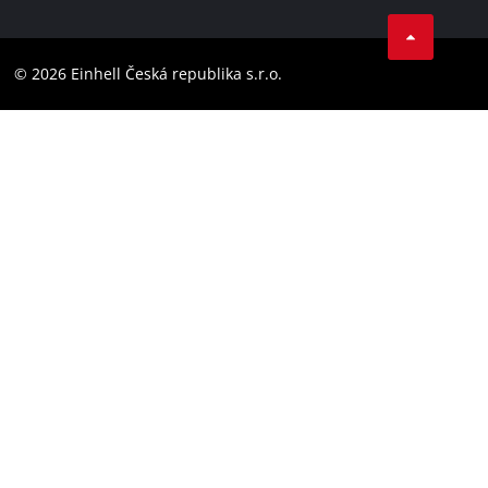
Facebook
Compliance
YouТube
Barrierefreiheits-Erklärung
© 2026 Einhell Česká republika s.r.o.
Instagram