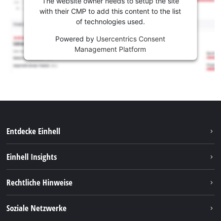
The website owner needs to setup the site
with their CMP to add this content to the list
of technologies used.
Powered by
Usercentrics Consent
Management Platform
Entdecke Einhell
Nachhaltigkeit
Einhell Insights
Services
Karriere
Rechtliche Hinweise
Akkusystem
Einhell weltweit
Impressum
Soziale Netzwerke
Datenschutz