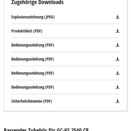
Zugehörige Downloads
Explosionszeichnung (JPEG)
Produktblatt (PDF)
Wir benötigen deine Zustimmung, um
Google Maps laden zu können!
Bedienungsanleitung (PDF)
This content is not permitted to load due
Bedienungsanleitung (PDF)
to trackers that are not disclosed to the
visitor. The website owner needs to setup
Bedienungsanleitung (PDF)
the site with their CMP to add this content
to the list of technologies used.
Bedienungsanleitung (PDF)
Powered by
Usercentrics Consent
Management Platform
Sicherheitshinweise (PDF)
Passendes Zubehör für GC-KS 2540 CB