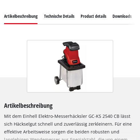
Artikelbeschreibung
Technische Details
Product details
Downloads
Z
Artikelbeschreibung
Mit dem Einhell Elektro-Messerhäcksler GC-KS 2540 CB lässt
sich Häckselgut schnell und zuverlässig zerkleinern. Für eine
effektive Arbeitsweise sorgen die beiden robusten und
langlebigen Wendemesser aus Spezialstahl, die von einem