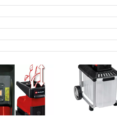
Wir benötigen deine Zustimmung, um
Google Maps laden zu können!
This content is not permitted to load due
to trackers that are not disclosed to the