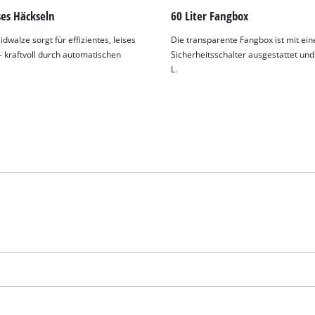
visitor. The website owner needs to setup
ses Häckseln
60 Liter Fangbox
the site with their CMP to add this content
to the list of technologies used.
dwalze sorgt für effizientes, leises
Die transparente Fangbox ist mit ei
- kraftvoll durch automatischen
Sicherheitsschalter ausgestattet und
Powered by
Usercentrics Consent
L.
Management Platform