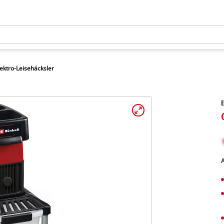
lektro-Leisehäcksler
E
A