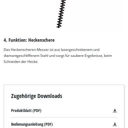
This content is not permitted to load due
to trackers that are not disclosed to the
visitor. The website owner needs to setup
the site with their CMP to add this content
to the list of technologies used.
Powered by
Usercentrics Consent
4. Funktion: Heckenschere
Management Platform
Das Heckenscheren-Messer ist aus lasergeschnittenem und
diamantgeschliffenem Stahl und sorgt für saubere Ergebnisse, beim
Schneiden der Hecke.
Zugehörige Downloads
Produktblatt (PDF)
Bedienungsanleitung (PDF)