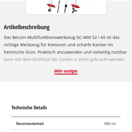
Artikelbeschreibung
Das Benzin-Multifunktionswerkzeug GC-MM 52 I AS ist das
richtige Werkzeug für Konturen und scharfe Kanten im
heimische Grün. Praktisch anzuwenden und vielseitig nutzbar
kann mit dem Multitool der Garten in Form gebracht werden.
Mit der einfachen Handhabung und den flexiblen
Mehr anzeigen
Einsatzmöglichkeiten dank kabellosem Arbeiten ist das
Benzin-Tool eine überzeugend günstige Alternative zur
separaten Anschaffung der einzelnen Geräte. Angetrieben
wird das Multitool von einem hochwertigen und
vibrationsarmen 2-Takt-Motor mit 1,5 kW, die Zündung ist
Technische Details
digital und gewährleistet einen stabilen Motorlauf. Der
Handgriff des Multifunktionswerkzeugs ist mit allen
Benzintankinhalt
900 ml
Bedienelementen ausgestattet, der Alurohr-Führungsholm