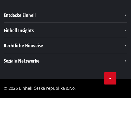
Entdecke Einhell
Nachhaltigkeit
Einhell Insights
Services
Karriere
Rechtliche Hinweise
Akkusystem
Einhell weltweit
Impressum
Soziale Netzwerke
Datenschutz
Facebook
Compliance
YouТube
Barrierefreiheits-Erklärung
© 2026 Einhell Česká republika s.r.o.
Instagram