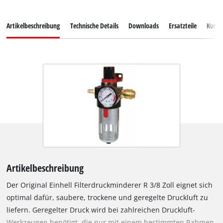
Artikelbeschreibung
Technische Details
Downloads
Ersatzteile
Kunde
Artikelbeschreibung
Der Original Einhell Filterdruckminderer R 3/8 Zoll eignet sich
optimal dafür, saubere, trockene und geregelte Druckluft zu
liefern. Geregelter Druck wird bei zahlreichen Druckluft-
Werkzeugen benötigt, die nur mit einem bestimmten Rahmen