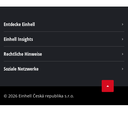
Entdecke Einhell
Nachhaltigkeit
Einhell Insights
Services
Karriere
Rechtliche Hinweise
Akkusystem
Einhell weltweit
Impressum
Soziale Netzwerke
Datenschutz
Facebook
Compliance
YouТube
Barrierefreiheits-Erklärung
© 2026 Einhell Česká republika s.r.o.
Instagram