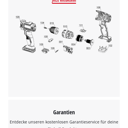
Jetzt entdecken
Wir benötigen deine Zustimmung, um
Google Maps laden zu können!
This content is not permitted to load due
to trackers that are not disclosed to the
visitor. The website owner needs to setup
the site with their CMP to add this content
to the list of technologies used.
Powered by
Usercentrics Consent
Management Platform
Garantien
Entdecke unseren kostenlosen Garantieservice für deine