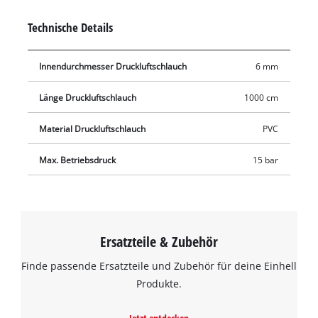
Material wird der Aktionsradius, mit dem der Kompressor
Technische Details
zum Einsatz kommen kann, auf einen Schlag ausgeweitet. Der
Gewebeschlauch verfügt über eine 1/4 Zoll-
Innendurchmesser Druckluftschlauch
6 mm
Schnellanschlusskupplung und Stecknippel für einen
unkomplizierten Anschluss an den Kompressor und den
Länge Druckluftschlauch
1000 cm
Anschluss aller handelsüblichen Druckluft-Werkzeuge.
Material Druckluftschlauch
PVC
Max. Betriebsdruck
15 bar
Ersatzteile & Zubehör
Finde passende Ersatzteile und Zubehör für deine Einhell
Produkte.