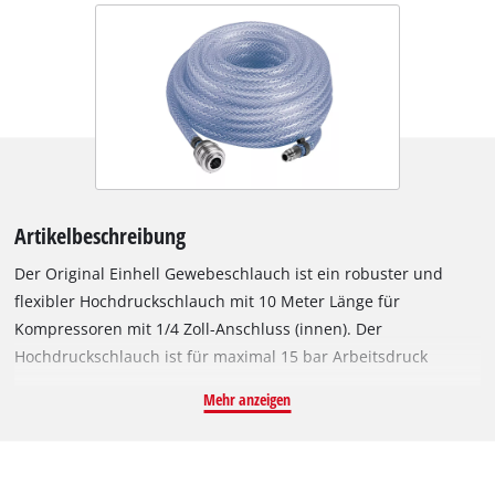
Artikelbeschreibung
Der Original Einhell Gewebeschlauch ist ein robuster und
flexibler Hochdruckschlauch mit 10 Meter Länge für
Kompressoren mit 1/4 Zoll-Anschluss (innen). Der
Hochdruckschlauch ist für maximal 15 bar Arbeitsdruck
ausgelegt, der Innendurchmesser beträgt 6 mm. Schnell den
Mehr anzeigen
Reifendruck kontrollieren? Die Werkstatttische reinigen oder
den Tacker einsetzen? Mit einem Kompressor und dem
passenden Hochdruckschlauch von Einhell ist das kein
Problem. Durch den langen Schlauch aus flexiblem PVC-