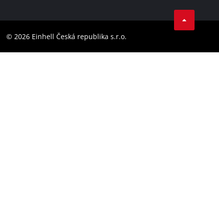
Facebook
Compliance
YouТube
Barrierefreiheits-Erklärung
© 2026 Einhell Česká republika s.r.o.
Instagram