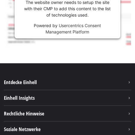
The website owner needs to setup the site
with their CMP to add this content to the list
of technologies used.
Powered by
Usercentrics Consent
Management Platform
Entdecke Einhell
Nachhaltigkeit
Einhell Insights
Services
Karriere
Rechtliche Hinweise
Akkusystem
Einhell weltweit
Impressum
Soziale Netzwerke
Datenschutz