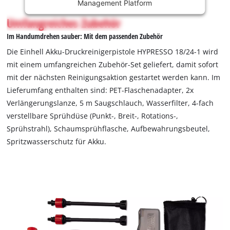
Management Platform
is
not
Umfangreiches Zubehör
permitted
Im Handumdrehen sauber: Mit dem passenden Zubehör
to
load
Die Einhell Akku-Druckreinigerpistole HYPRESSO 18/24-1 wird
due
mit einem umfangreichen Zubehör-Set geliefert, damit sofort
to
mit der nächsten Reinigungsaktion gestartet werden kann. Im
trackers
Lieferumfang enthalten sind: PET-Flaschenadapter, 2x
that
are
Verlängerungslanze, 5 m Saugschlauch, Wasserfilter, 4-fach
not
verstellbare Sprühdüse (Punkt-, Breit-, Rotations-,
disclosed
Sprühstrahl), Schaumsprühflasche, Aufbewahrungsbeutel,
to
Spritzwasserschutz für Akku.
the
visitor.
The
website
owner
needs
to
setup