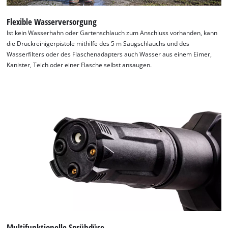
to trackers that are not disclosed to the
visitor. The website owner needs to setup
Flexible Wasserversorgung
the site with their CMP to add this content
Ist kein Wasserhahn oder Gartenschlauch zum Anschluss vorhanden, kann
to the list of technologies used.
die Druckreinigerpistole mithilfe des 5 m Saugschlauchs und des
Wasserfilters oder des Flaschenadapters auch Wasser aus einem Eimer,
Powered by
Usercentrics Consent
Kanister, Teich oder einer Flasche selbst ansaugen.
Management Platform
Multifunktionelle Sprühdüse