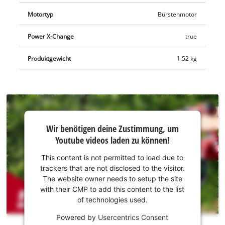
Schaumsprühflasche, die sich optimal zur Autowäsche eignet,
Motortyp
Bürstenmotor
und ein Netzbeutel zur Aufbewahrung des Zubehörs. Zudem
mitgeliefert wird ein Spritzwasserschutz, der zum
Power X-Change
true
zusätzlichen Schutz des Power X-Change Akkus vor Nässe und
Produktgewicht
1.52 kg
Feuchtigkeit einfach über diesen gezogen wird. Die Lieferung
der Akku-Druckreinigerpistole HYPRESSO 18/24-1 erfolgt ohne
Akku und ohne Ladegerät. Diese sind separat erhältlich.
Wir
Wir benötigen deine Zustimmung, um
benötigen
Youtube videos laden zu können!
deine
Zustimmung,
This content is not permitted to load due to
um Youtube
trackers that are not disclosed to the visitor.
laden zu
The website owner needs to setup the site
können!
with their CMP to add this content to the list
of technologies used.
This
Powered by
Usercentrics Consent
content