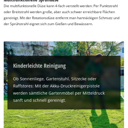
Die multifunktionelle Düse kann 4-fach verstellt werden: Per Punktstrahl
oder Breitstrahl werden große, aber auch schwer erreichbare Flächen
gereinigt. Mit der Rotationsdüse entfernt man hartnäckigen Schmutz und
der Sprühstrahl eignet sich zum Gießen und Bewässern.
Kinderleichte Reinigung
Ob Sonnenliege, Gartenstuhl, Sitzecke oder
Raffstores: Mit der Akku-Druckreinigerpistole
werden sämtliche Gartenmöbel per Mitteldruck
sanft und schnell gereinigt.