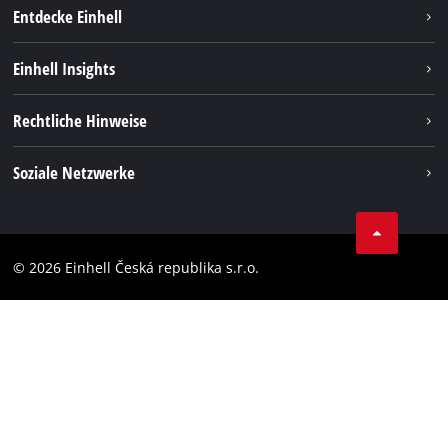
Entdecke Einhell
Nachhaltigkeit
Einhell Insights
Services
Karriere
Rechtliche Hinweise
Akkusystem
Einhell weltweit
Impressum
Soziale Netzwerke
Datenschutz
Facebook
Compliance
YouТube
Barrierefreiheits-Erklärung
© 2026 Einhell Česká republika s.r.o.
Instagram