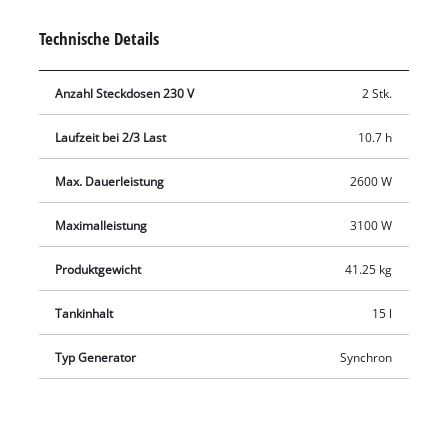
Klappgriff bieten einen einfachen Transport. Der große 15
Technische Details
Liter-Tank ist mit einer praktischen Füllstandanzeige für den
anhaltenden Dauerbetrieb ausgerüstet. Ein Überlastschalter
Anzahl Steckdosen 230 V
2 Stk.
und eine Ölmangelsicherung sorgen für den sicheren und
langlebigen Betrieb. Gestartet wird der Stromerzeuger ganz
Laufzeit bei 2/3 Last
10.7 h
einfach mittels eines Seilzuges.
Max. Dauerleistung
2600 W
Maximalleistung
3100 W
Produktgewicht
41.25 kg
Tankinhalt
15 l
Typ Generator
Synchron