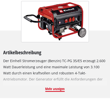
Artikelbeschreibung
Der Einhell Stromerzeuger (Benzin) TC-PG 35/E5 erzeugt 2.600
Watt Dauerleistung und eine maximale Leistung von 3.100
Watt durch einen kraftvollen und robusten 4-Takt-
Antriebsmotor. Der Generator erfüllt die Anforderungen der
EU Verordnung 2016/1628 (Emission 5). Zum Umsetzen des
Mehr anzeigen
Stroms auf Endgeräte stehen zwei 230V-Steckdosen inklusive
Voltmeter, das die Stromspannung zeigt, zur Verfügung. Die
AVR-Funktion (automatische Spannungsregelung) gewährt
eine stabile Ausgangsleistung. Zwei große Räder und ein