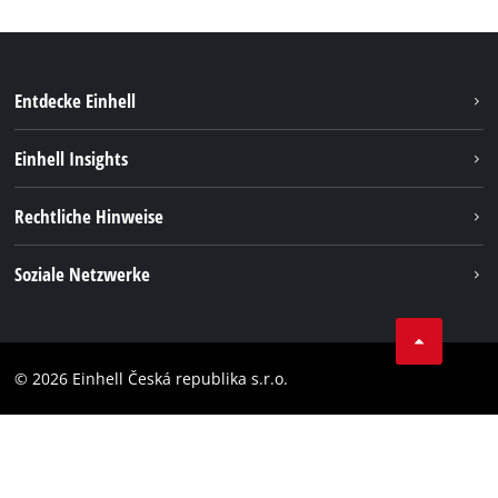
Entdecke Einhell
Nachhaltigkeit
Einhell Insights
Services
Karriere
Rechtliche Hinweise
Akkusystem
Einhell weltweit
Impressum
Soziale Netzwerke
Datenschutz
Facebook
Compliance
YouТube
Barrierefreiheits-Erklärung
© 2026 Einhell Česká republika s.r.o.
Instagram