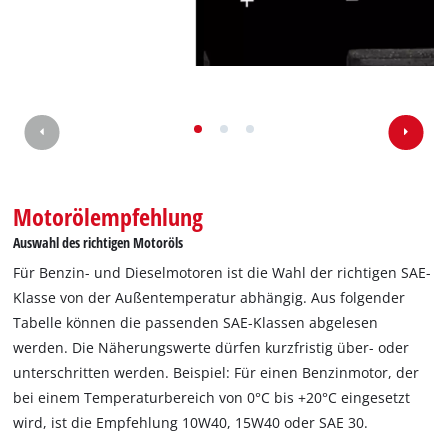
Wir benötigen deine Zustimmung, um
Google Maps laden zu können!
This content is not permitted to load due
Motorölempfehlung
to trackers that are not disclosed to the
visitor. The website owner needs to setup
Auswahl des richtigen Motoröls
the site with their CMP to add this content
Für Benzin- und Dieselmotoren ist die Wahl der richtigen SAE-
to the list of technologies used.
Klasse von der Außentemperatur abhängig. Aus folgender
Powered by
Usercentrics Consent
Tabelle können die passenden SAE-Klassen abgelesen
Management Platform
werden. Die Näherungswerte dürfen kurzfristig über- oder
unterschritten werden. Beispiel: Für einen Benzinmotor, der
bei einem Temperaturbereich von 0°C bis +20°C eingesetzt
wird, ist die Empfehlung 10W40, 15W40 oder SAE 30.