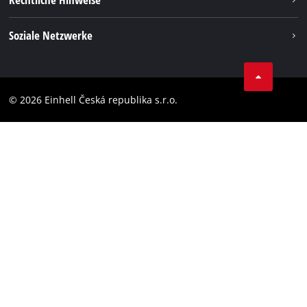
Einhell weltweit
Impressum
Soziale Netzwerke
Datenschutz
Facebook
Compliance
YouТube
Barrierefreiheits-Erklärung
© 2026 Einhell Česká republika s.r.o.
Instagram