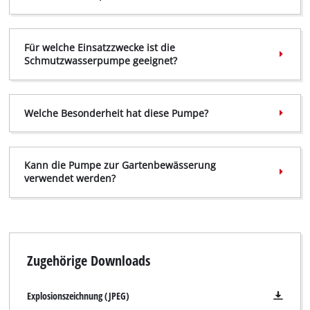
Wir benötigen deine Zustimmung, um
Google Maps laden zu können!
Für welche Einsatzzwecke ist die
This content is not permitted to load due
Schmutzwasserpumpe geeignet?
to trackers that are not disclosed to the
visitor. The website owner needs to setup
the site with their CMP to add this content
Welche Besonderheit hat diese Pumpe?
to the list of technologies used.
Powered by
Usercentrics Consent
Management Platform
Kann die Pumpe zur Gartenbewässerung
verwendet werden?
Zugehörige Downloads
Explosionszeichnung (JPEG)