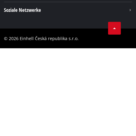
Impressum
Soziale Netzwerke
Datenschutz
Facebook
Compliance
YouТube
Barrierefreiheits-Erklärung
© 2026 Einhell Česká republika s.r.o.
Instagram