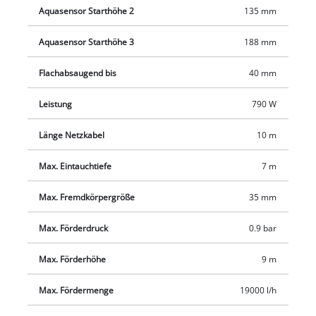
schmalen Schächten ihren Einsatz. Eine hochwertige
Aquasensor Starthöhe 2
135 mm
Gleitringdichtung sorgt für lange Lebensdauer. Das robuste
Gehäuse besteht aus schlagfestem Kunststoff mit Edelstahl-
Aquasensor Starthöhe 3
188 mm
Außenhaut. Gut erreichbar ist der Schlauchanschluss an der
Pumpenoberseite. Zum Ausstattungsumfang gehören der
Flachabsaugend bis
40 mm
ergonomische Tragegriff, eine zehn Meter lange Netzleitung
Leistung
790 W
und die Kabelaufwicklung sowie eine integrierte Aufhängeöse.
Länge Netzkabel
10 m
Max. Eintauchtiefe
7 m
Max. Fremdkörpergröße
35 mm
Max. Förderdruck
0.9 bar
Max. Förderhöhe
9 m
Max. Fördermenge
19000 l/h