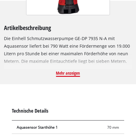
Artikelbeschreibung
Die Einhell Schmutzwasserpumpe GE-DP 7935 N-A mit
Aquasensor liefert bei 790 Watt eine Fördermenge von 19.000
Litern pro Stunde bei einer maximalen Förderhöhe von neun
Metern. Die maximale Eintauchtiefe liegt bei sieben Metern.
Ausgelegt ist die Pumpe für Fremdkörper bis zu einem
Mehr anzeigen
Durchmesser von 35 Millimetern. Damit ist die
Schmutzwasserpumpe geeignet für das leistungsstarke
Abpumpen von Teichen, Baugruben, Kellerräumen oder zur
Regenwassernutzung. Dank der Aquasensor-Technologie
arbeitet die Pumpe mit patentierter Sensor-Einstellung auf
Technische Details
drei automatischen Starthöhen oder kann im Dauerbetrieb
eingesetzt werden. Aufgrund des integrierten Aquasensors
Aquasensor Starthöhe 1
70 mm
hat die Pumpe eine schlanke Bauform und findet auch in