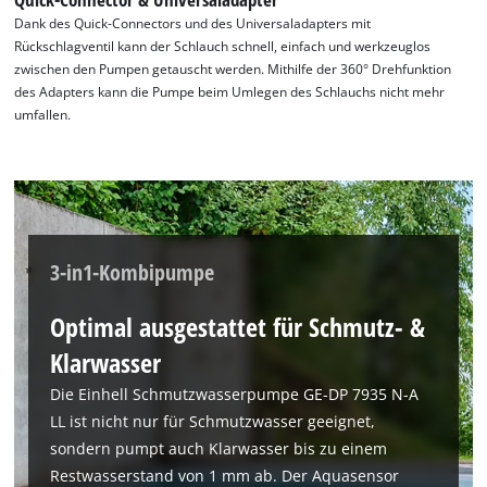
Dank des Quick-Connectors und des Universaladapters mit
Rückschlagventil kann der Schlauch schnell, einfach und werkzeuglos
zwischen den Pumpen getauscht werden. Mithilfe der 360° Drehfunktion
des Adapters kann die Pumpe beim Umlegen des Schlauchs nicht mehr
umfallen.
3-in1-Kombipumpe
Optimal ausgestattet für Schmutz- &
Klarwasser
Die Einhell Schmutzwasserpumpe GE-DP 7935 N-A
LL ist nicht nur für Schmutzwasser geeignet,
sondern pumpt auch Klarwasser bis zu einem
Restwasserstand von 1 mm ab. Der Aquasensor