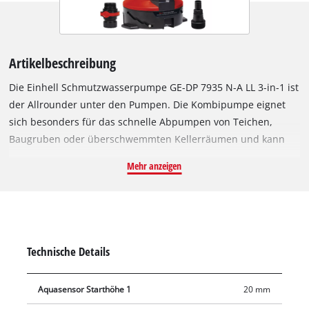
Artikelbeschreibung
Die Einhell Schmutzwasserpumpe GE-DP 7935 N-A LL 3-in-1 ist
der Allrounder unter den Pumpen. Die Kombipumpe eignet
sich besonders für das schnelle Abpumpen von Teichen,
Baugruben oder überschwemmten Kellerräumen und kann
für Klar- und Schmutzwasser bis 3,5 cm Korngröße verwendet
Mehr anzeigen
werden. Die Kombi-Schmutzwasserpumpe überzeugt mit
modernster Technik und satter Leistung: Bei einer Leistung
von 790 Watt fördert diese starke Tauchpumpe stündlich bis
zu 19.500 Liter Wasser. Sie kann über eine maximale
Förderhöhe von 9 m Wasser pumpen. Der Aquasensor sorgt
Technische Details
dafür, dass der Pumpenstart schnell und einfach eingestellt
werden kann. Hierbei wird zwischen Schmutz- und
Aquasensor Starthöhe 1
20 mm
Klarwassermodus unterschieden. Der Trockenlaufschutz sorgt