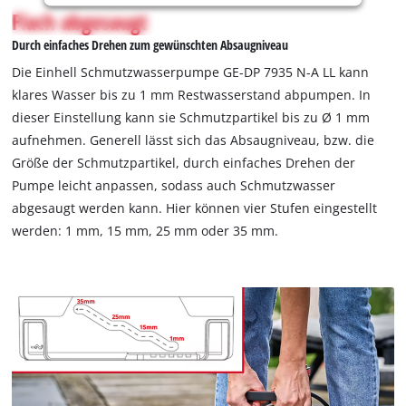
not
Flach abgesaugt
permitted
Durch einfaches Drehen zum gewünschten Absaugniveau
to
load
Die Einhell Schmutzwasserpumpe GE-DP 7935 N-A LL kann
due
klares Wasser bis zu 1 mm Restwasserstand abpumpen. In
to
dieser Einstellung kann sie Schmutzpartikel bis zu Ø 1 mm
trackers
aufnehmen. Generell lässt sich das Absaugniveau, bzw. die
that
are
Größe der Schmutzpartikel, durch einfaches Drehen der
not
Pumpe leicht anpassen, sodass auch Schmutzwasser
disclosed
abgesaugt werden kann. Hier können vier Stufen eingestellt
to
werden: 1 mm, 15 mm, 25 mm oder 35 mm.
the
visitor.
The
website
owner
needs
to
setup
the