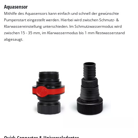
Aquasensor
Mithilfe des Aquasensors kann einfach und schnell der gewünschte
Pumpenstart eingestellt werden. Hierbei wird zwischen Schmutz- &
Klarwassereinstellung unterschieden. Im Schmutzwassermodus wird
zwischen 15 - 35 mm, im Klarwassermodus bis 1 mm Restwasserstand
abgesaugt.
Wir benötigen deine Zustimmung, um
Google Maps laden zu können!
This content is not permitted to load due
to trackers that are not disclosed to the
visitor. The website owner needs to setup
the site with their CMP to add this content
to the list of technologies used.
Powered by
Usercentrics Consent
Management Platform
Quick-Connector & Universaladapter