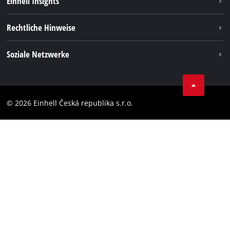
Einhell Insights
Services
Karriere
Rechtliche Hinweise
Akkusystem
Einhell weltweit
Impressum
Soziale Netzwerke
Datenschutz
Facebook
Compliance
YouТube
Barrierefreiheits-Erklärung
© 2026 Einhell Česká republika s.r.o.
Instagram