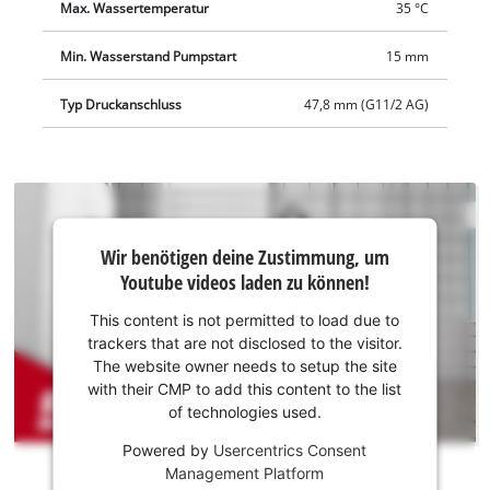
einsatzbereit und eine Kabelaufwicklung sorgt für ein
Max. Wassertemperatur
35 °C
sauberes Verstauen. Der Lieferumfang enthält einen Quick-
Min. Wasserstand Pumpstart
15 mm
Connector zum schnellen Schlauchwechsel und einen
Universaladapter für 25/38 mm-Schläuche sowie 33,3 mm (G
Typ Druckanschluss
47,8 mm (G11/2 AG)
1") AG.
Wir
Wir benötigen deine Zustimmung, um
benötigen
Youtube videos laden zu können!
deine
Zustimmung,
This content is not permitted to load due to
um Youtube
trackers that are not disclosed to the visitor.
laden zu
The website owner needs to setup the site
können!
with their CMP to add this content to the list
of technologies used.
This
Powered by
Usercentrics Consent
content
Management Platform
is