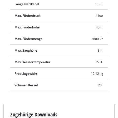
ausgestattet. Die Entleerung des Restwassers erfolgt bequem
Länge Netzkabel
1.5 m
über eine Wasserablassschraube.
Max. Förderdruck
4 bar
Max. Förderhöhe
40 m
Max. Fördermenge
3600 l/h
Max. Saughöhe
8 m
Max. Wassertemperatur
35 °C
Produktgewicht
12.12 kg
Volumen Kessel
20 l
Zugehörige Downloads