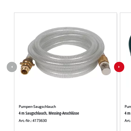
Pumpen-Saugschlauch
Pum
4 m Saugschlauch, Messing-Anschlüsse
4 m
Wir benötigen deine Zustimmung, um
Art.-Nr.: 4173630
Art
Google Maps laden zu können!