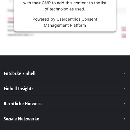
with their CMP to add this content to the list
of technologies used.
Powered by
Usercentrics Consent
Management Platform
Entdecke Einhell
Nachhaltigkeit
Einhell Insights
Services
Karriere
Rechtliche Hinweise
Akkusystem
Einhell weltweit
Impressum
Soziale Netzwerke
Datenschutz
Facebook