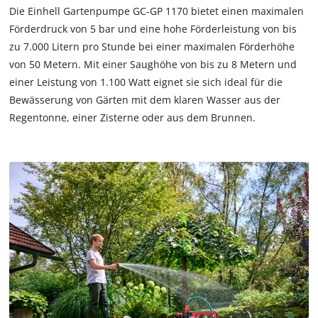
the site with their CMP to add this content
Die Einhell Gartenpumpe GC-GP 1170 bietet einen maximalen
to the list of technologies used.
Förderdruck von 5 bar und eine hohe Förderleistung von bis
zu 7.000 Litern pro Stunde bei einer maximalen Förderhöhe
Powered by
Usercentrics Consent
von 50 Metern. Mit einer Saughöhe von bis zu 8 Metern und
Management Platform
einer Leistung von 1.100 Watt eignet sie sich ideal für die
Bewässerung von Gärten mit dem klaren Wasser aus der
Regentonne, einer Zisterne oder aus dem Brunnen.