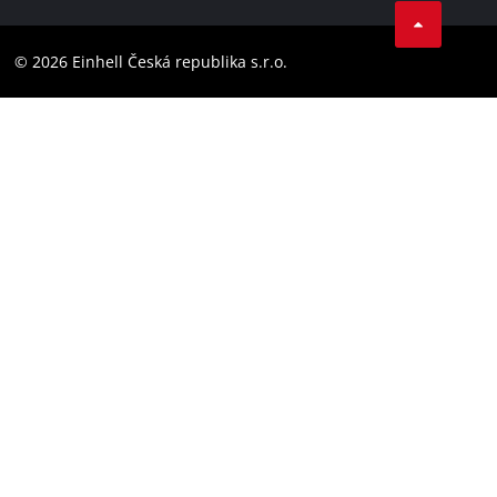
Compliance
YouТube
Barrierefreiheits-Erklärung
© 2026 Einhell Česká republika s.r.o.
Instagram