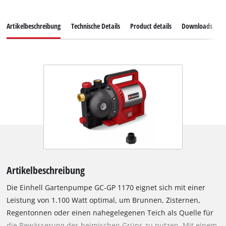
Artikelbeschreibung
Technische Details
Product details
Downloads
E
Artikelbeschreibung
Die Einhell Gartenpumpe GC-GP 1170 eignet sich mit einer
Leistung von 1.100 Watt optimal, um Brunnen, Zisternen,
Regentonnen oder einen nahegelegenen Teich als Quelle für
die Bewässerung des heimischen Grüns zu nutzen. Mit einem