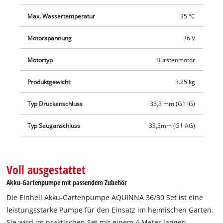
jeden beliebigen Einsatzort gebracht. Im Set enthalten sind
zudem ein 4 m langer Saugschlauch. Die Lieferung erfolgt
Max. Wassertemperatur
35 °C
ohne Akku und ohne Ladegerät.
Motorspannung
36 V
Motortyp
Bürstenmotor
Produktgewicht
3.25 kg
Typ Druckanschluss
33,3 mm (G1 IG)
Typ Sauganschluss
33,3mm (G1 AG)
Voll ausgestattet
Akku-Gartenpumpe mit passendem Zubehör
Die Einhell Akku-Gartenpumpe AQUINNA 36/30 Set ist eine
leistungsstarke Pumpe für den Einsatz im heimischen Garten.
Sie wird im praktischen Set mit einem 4 Meter langen