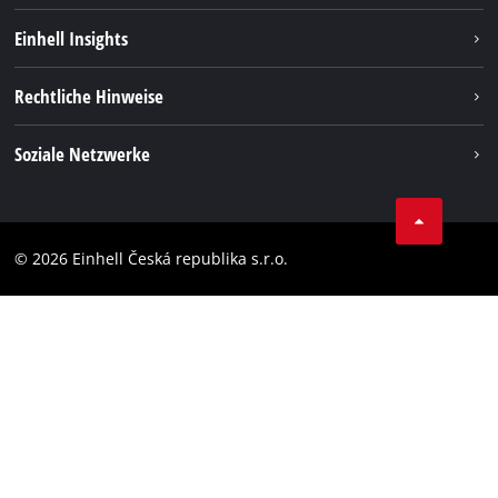
Nachhaltigkeit
Einhell Insights
Services
Karriere
Rechtliche Hinweise
Akkusystem
Einhell weltweit
Impressum
Soziale Netzwerke
Datenschutz
Facebook
Compliance
YouТube
Barrierefreiheits-Erklärung
© 2026 Einhell Česká republika s.r.o.
Instagram