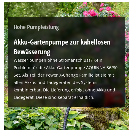
Wir benötigen deine Zustimmung, um
Google Maps laden zu können!
This content is not permitted to load due
to trackers that are not disclosed to the
Hohe Pumpleistung
visitor. The website owner needs to setup
the site with their CMP to add this content
Akku-Gartenpumpe zur kabellosen
to the list of technologies used.
Bewässerung
Powered by
Usercentrics Consent
Management Platform
Wasser pumpen ohne Stromanschluss? Kein
Problem für die Akku-Gartenpumpe AQUINNA 36/30
Set. Als Teil der Power X-Change Familie ist sie mit
allen Akkus und Ladegeräten des Systems
kombinierbar. Die Lieferung erfolgt ohne Akku und
Ladegerät. Diese sind separat erhältlich.