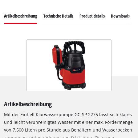
Artikelbeschreibung
Technische Details
Product details
Downloads
Z
Artikelbeschreibung
Mit der Einhell Klarwasserpumpe GC-SP 2275 lässt sich klares
und leicht verunreinigtes Wasser mit einer max. Fördermenge
von 7.500 Litern pro Stunde aus Behältern und Wasserbecken
abpumpen: unter anderem aus Schächten, Zisternen,