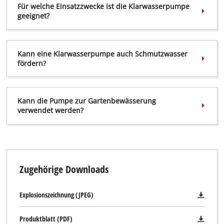
Für welche Einsatzzwecke ist die Klarwasserpumpe
geeignet?
Wir benötigen deine Zustimmung, um
Google Maps laden zu können!
Kann eine Klarwasserpumpe auch Schmutzwasser
fördern?
This content is not permitted to load due
to trackers that are not disclosed to the
visitor. The website owner needs to setup
the site with their CMP to add this content
Kann die Pumpe zur Gartenbewässerung
to the list of technologies used.
verwendet werden?
Powered by
Usercentrics Consent
Management Platform
Zugehörige Downloads
Explosionszeichnung (JPEG)
Produktblatt (PDF)