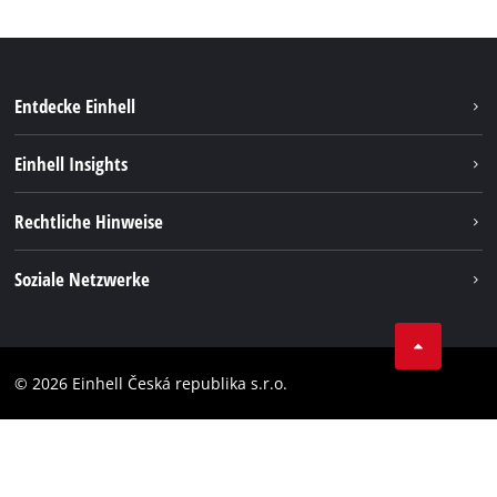
Entdecke Einhell
Nachhaltigkeit
Einhell Insights
Services
Karriere
Rechtliche Hinweise
Akkusystem
Einhell weltweit
Impressum
Soziale Netzwerke
Datenschutz
Facebook
Compliance
YouТube
Barrierefreiheits-Erklärung
© 2026 Einhell Česká republika s.r.o.
Instagram