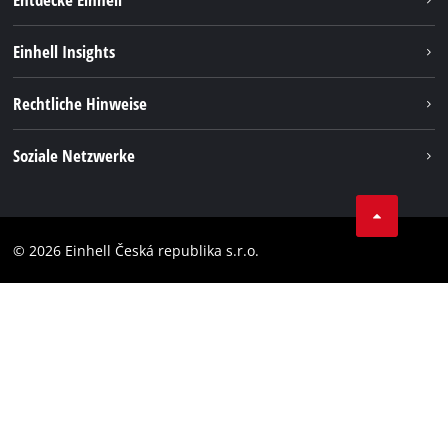
Nachhaltigkeit
Einhell Insights
Services
Karriere
Rechtliche Hinweise
Akkusystem
Einhell weltweit
Impressum
Soziale Netzwerke
Datenschutz
Facebook
Compliance
YouТube
Barrierefreiheits-Erklärung
© 2026 Einhell Česká republika s.r.o.
Instagram