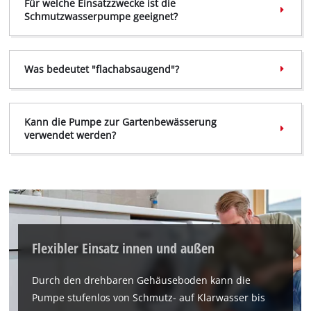
Für welche Einsatzzwecke ist die
Schmutzwasserpumpe geeignet?
Was bedeutet "flachabsaugend"?
Wir benötigen deine Zustimmung, um
Google Maps laden zu können!
This content is not permitted to load due
Kann die Pumpe zur Gartenbewässerung
to trackers that are not disclosed to the
verwendet werden?
visitor. The website owner needs to setup
the site with their CMP to add this content
to the list of technologies used.
Powered by
Usercentrics Consent
Management Platform
Flexibler Einsatz innen und außen
Durch den drehbaren Gehäuseboden kann die
Pumpe stufenlos von Schmutz- auf Klarwasser bis