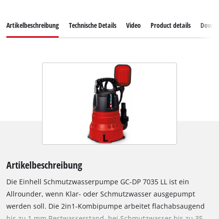
Artikelbeschreibung
Technische Details
Video
Product details
Downl
Artikelbeschreibung
Die Einhell Schmutzwasserpumpe GC-DP 7035 LL ist ein
Allrounder, wenn Klar- oder Schmutzwasser ausgepumpt
werden soll. Die 2in1-Kombipumpe arbeitet flachabsaugend
bis zu 1 mm Restwasserstand, bei Schmutzwasser bis zu 35