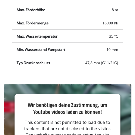
Max. Förderhöhe
8 m
Max. Fördermenge
16000 l/h
Max. Wassertemperatur
35 °C
Min. Wasserstand Pumpstart
10 mm
Typ Druckanschluss
47,8 mm (G11/2 IG)
Wir
Wir benötigen deine Zustimmung, um
benötigen
Youtube videos laden zu können!
deine
Zustimmung,
This content is not permitted to load due to
um Youtube
trackers that are not disclosed to the visitor.
laden zu
The website owner needs to setup the site