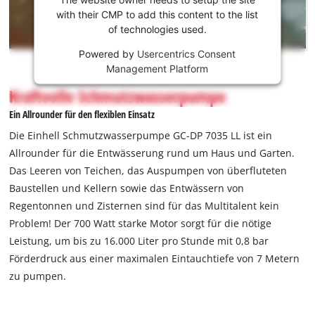
können!
with their CMP to add this content to the list
of technologies used.
This
Powered by
Usercentrics Consent
content
Management Platform
is
not
Kraftvolle Schmutzwasserpumpe
permitted
Ein Allrounder für den flexiblen Einsatz
to
load
Die Einhell Schmutzwasserpumpe GC-DP 7035 LL ist ein
due
Allrounder für die Entwässerung rund um Haus und Garten.
to
Das Leeren von Teichen, das Auspumpen von überfluteten
trackers
Baustellen und Kellern sowie das Entwässern von
that
are
Regentonnen und Zisternen sind für das Multitalent kein
not
Problem! Der 700 Watt starke Motor sorgt für die nötige
disclosed
Leistung, um bis zu 16.000 Liter pro Stunde mit 0,8 bar
to
Förderdruck aus einer maximalen Eintauchtiefe von 7 Metern
the
zu pumpen.
visitor.
The
website