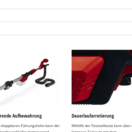
visitor. The website owner needs to setup
the site with their CMP to add this content
to the list of technologies used.
Powered by
Usercentrics Consent
Management Platform
arende Aufbewahrung
Dauerlaufarretierung
 klappbaren Führungsholm kann der
Mithilfe der Feststelltaste kann über
kenbauschleifer platzsparend
längeren Zeitraum mit dem