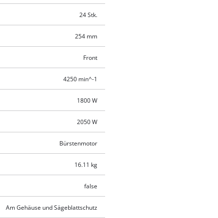
24 Stk.
254 mm
Front
4250 min^-1
1800 W
2050 W
Bürstenmotor
16.11 kg
false
Am Gehäuse und Sägeblattschutz