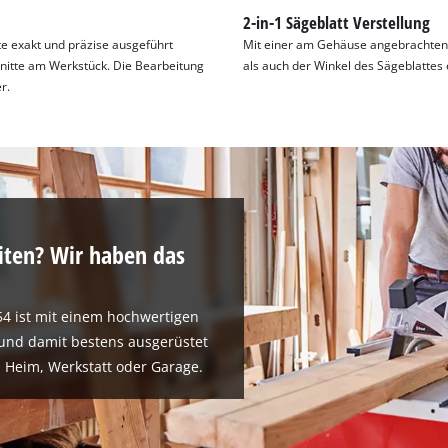
g
2-in-1 Sägeblatt Verstellung
e exakt und präzise ausgeführt
Mit einer am Gehäuse angebrachten 
hnitte am Werkstück. Die Bearbeitung
als auch der Winkel des Sägeblattes e
r.
iten? Wir haben das
254 ist mit einem hochwertigen
 und damit bestens ausgerüstet
 Heim, Werkstatt oder Garage.