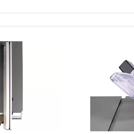
visitor. The website owner needs to setup
the site with their CMP to add this content
to the list of technologies used.
Powered by
Usercentrics Consent
Management Platform