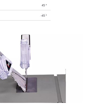
45 °
-45 °