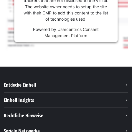
trackers that are not disclosed to the visitor.
The website owner needs to setup the site
with their CMP to add this content to the list
of technologies used.
Powered by
Usercentrics Consent
Management Platform
Entdecke Einhell
Nachhaltigkeit
Einhell Insights
Services
Karriere
Rechtliche Hinweise
Akkusystem
Einhell weltweit
Impressum
Soziale Netzwerke