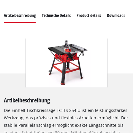
Artikelbeschreibung
Technische Details
Product details
Downloads
E
Artikelbeschreibung
Die Einhell Tischkreissäge TC-TS 254 U ist ein leistungsstarkes
Werkzeug, das präzises und flexibles Arbeiten ermöglicht. Der
stabile Parallelanschlag ermöglicht exakte Längsschnitte bis
zu einer Schnitthöhe von 80 mm. Mit dem Winkelanschlag