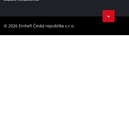
Datenschutz
Facebook
Compliance
YouТube
Barrierefreiheits-Erklärung
© 2026 Einhell Česká republika s.r.o.
Instagram