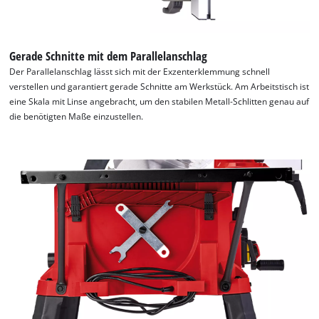
Gerade Schnitte mit dem Parallelanschlag
Der Parallelanschlag lässt sich mit der Exzenterklemmung schnell
verstellen und garantiert gerade Schnitte am Werkstück. Am Arbeitstisch ist
eine Skala mit Linse angebracht, um den stabilen Metall-Schlitten genau auf
die benötigten Maße einzustellen.
Wir benötigen deine Zustimmung, um
Google Maps laden zu können!
This content is not permitted to load due
to trackers that are not disclosed to the
visitor. The website owner needs to setup
the site with their CMP to add this content
to the list of technologies used.
Powered by
Usercentrics Consent