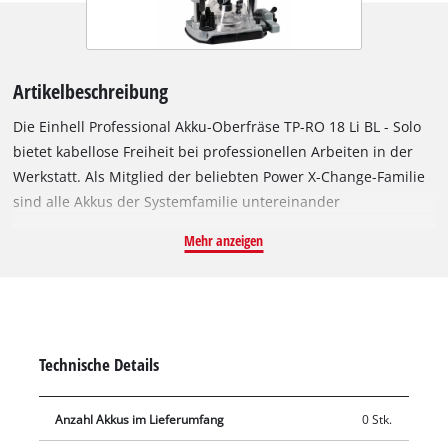
Artikelbeschreibung
Die Einhell Professional Akku-Oberfräse TP-RO 18 Li BL - Solo
bietet kabellose Freiheit bei professionellen Arbeiten in der
Werkstatt. Als Mitglied der beliebten Power X-Change-Familie
sind alle Akkus der Systemfamilie untereinander
austauschbar. Angetrieben wird das Gerät von dem Einhell
Mehr anzeigen
PurePOWER Brushless Motor. Dieser bürstenlose Motor bietet
mehr Kraft und eine längere Laufzeit als herkömmliche
Kohlebürsten-Motoren. Nach einer Online-Registrierung
gelten 10 Jahre Garantie auf den Brushless-Motor. Die
stufenlose Drehzahl-Regelelektronik mit leistungsstarkem
Technische Details
Motor lässt sich an die jeweiligen Anforderungen und
Materialien individuell anpassen. Für exaktes Arbeiten ist die
Anzahl Akkus im Lieferumfang
0 Stk.
Oberfräse bestens gerüstet: Dazu bietet sie eine stufenlos