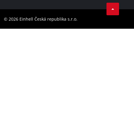
Facebook
Compliance
YouТube
Barrierefreiheits-Erklärung
© 2026 Einhell Česká republika s.r.o.
Instagram