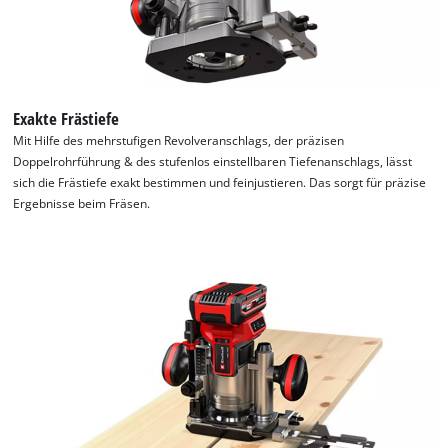
Exakte Frästiefe
Mit Hilfe des mehrstufigen Revolveranschlags, der präzisen
Doppelrohrführung & des stufenlos einstellbaren Tiefenanschlags, lässt
sich die Frästiefe exakt bestimmen und feinjustieren. Das sorgt für präzise
Ergebnisse beim Fräsen.
Wir benötigen deine Zustimmung, um
Google Maps laden zu können!
This content is not permitted to load due
to trackers that are not disclosed to the
visitor. The website owner needs to setup
the site with their CMP to add this content
to the list of technologies used.
Powered by
Usercentrics Consent