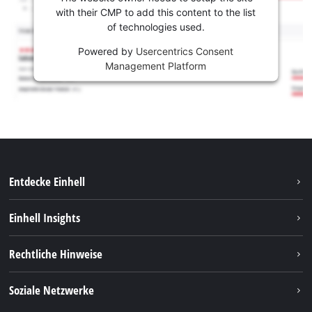
with their CMP to add this content to the list
of technologies used.
Powered by
Usercentrics Consent
Management Platform
Entdecke Einhell
Nachhaltigkeit
Einhell Insights
Services
Karriere
Rechtliche Hinweise
Akkusystem
Einhell weltweit
Impressum
Soziale Netzwerke
Datenschutz