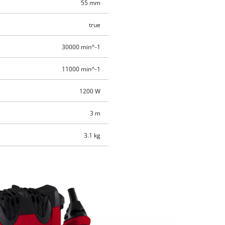
55 mm
true
30000 min^-1
11000 min^-1
1200 W
3 m
3.1 kg