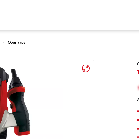
Oberfräse
O
A