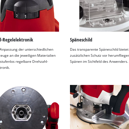
l-Regelelektronik
Späneschild
Anpassung der unterschiedlichen
Das transparente Späneschild bietet
euge an die jeweiligen Materialien
zusätzlichen Schutz vor herumflieg
 stufenlos regelbare Drehzahl-
Spänen im Sichtfeld des Anwenders.
tronik.