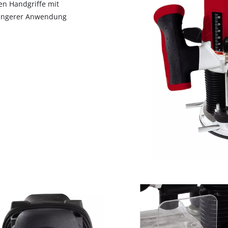
en Handgriffe mit
visitor. The website owner needs to setup
the site with their CMP to add this content
 längerer Anwendung
to the list of technologies used.
Powered by
Usercentrics Consent
Management Platform