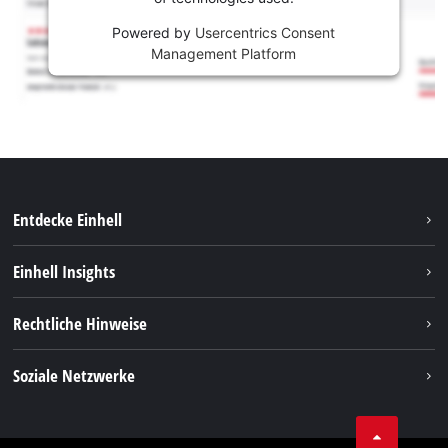
Powered by
Usercentrics Consent
Management Platform
Entdecke Einhell
Nachhaltigkeit
Einhell Insights
Services
Karriere
Rechtliche Hinweise
Akkusystem
Einhell weltweit
Impressum
Soziale Netzwerke
Datenschutz
Facebook
Compliance
YouТube