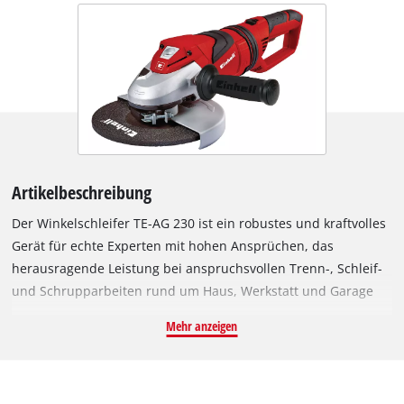
Artikelbeschreibung
Der Winkelschleifer TE-AG 230 ist ein robustes und kraftvolles
Gerät für echte Experten mit hohen Ansprüchen, das
herausragende Leistung bei anspruchsvollen Trenn-, Schleif-
und Schrupparbeiten rund um Haus, Werkstatt und Garage
bietet. Durch den drehbaren Hauptgriff ist höchste Flexibilität
Mehr anzeigen
beim Arbeiten garantiert. Zudem werden durch den Anti-
Vibrations-Hauptgriff die Vibrationen gedämpft, was ein
längeres ermüdungsarmes Arbeiten zulässt. Sein
Scheibenschutz lässt sich dank Schnellverstellung im