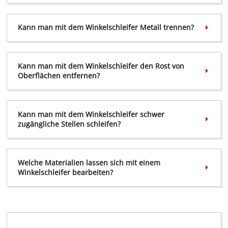
Wir benötigen deine Zustimmung, um
Kann man mit dem Winkelschleifer Metall trennen?
Google Maps laden zu können!
This content is not permitted to load due
Kann man mit dem Winkelschleifer den Rost von
to trackers that are not disclosed to the
Oberflächen entfernen?
visitor. The website owner needs to setup
the site with their CMP to add this content
to the list of technologies used.
Kann man mit dem Winkelschleifer schwer
Powered by
Usercentrics Consent
zugängliche Stellen schleifen?
Management Platform
Welche Materialien lassen sich mit einem
Winkelschleifer bearbeiten?