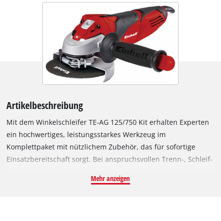
Artikelbeschreibung
Mit dem Winkelschleifer TE-AG 125/750 Kit erhalten Experten
ein hochwertiges, leistungsstarkes Werkzeug im
Komplettpaket mit nützlichem Zubehör, das für sofortige
Einsatzbereitschaft sorgt. Bei anspruchsvollen Trenn-, Schleif-
und Schrupparbeiten rund um Haus, Werkstatt und Garage
Mehr anzeigen
spielt dieses Set seine Qualitäten voll aus. Der Scheibenschutz
des universell einsetzbaren Winkelschleifers lässt sich dank
Schnellverstellung im Handumdrehen an jede Aufgabe
anpassen. Eine Spindelarretierung sorgt für einfache,