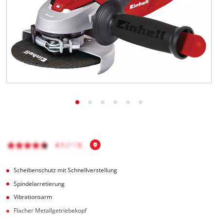
Deutsch
DE
Deutsch
English
čeština
Scheibenschutz mit Schnellverstellung
Spindelarretierung
Vibrationsarm
Flacher Metallgetriebekopf