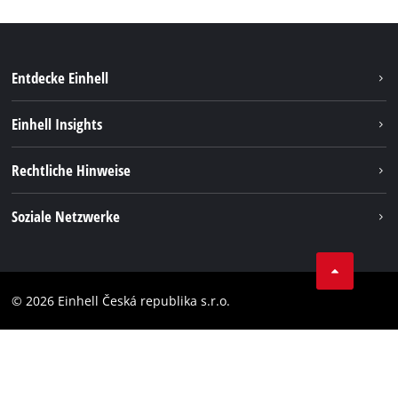
Entdecke Einhell
Nachhaltigkeit
Einhell Insights
Services
Karriere
Rechtliche Hinweise
Akkusystem
Einhell weltweit
Impressum
Soziale Netzwerke
Datenschutz
Facebook
Compliance
YouТube
Barrierefreiheits-Erklärung
© 2026 Einhell Česká republika s.r.o.
Instagram