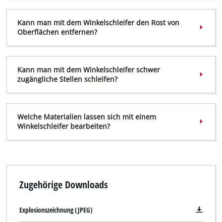
This content is not permitted to load due
Kann man mit dem Winkelschleifer den Rost von
to trackers that are not disclosed to the
Oberflächen entfernen?
visitor. The website owner needs to setup
the site with their CMP to add this content
to the list of technologies used.
Kann man mit dem Winkelschleifer schwer
Powered by
Usercentrics Consent
zugängliche Stellen schleifen?
Management Platform
Welche Materialien lassen sich mit einem
Winkelschleifer bearbeiten?
Zugehörige Downloads
Explosionszeichnung (JPEG)