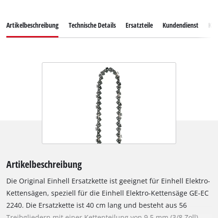
Artikelbeschreibung
Technische Details
Ersatzteile
Kundendienst
Ku
Artikelbeschreibung
Die Original Einhell Ersatzkette ist geeignet für Einhell Elektro-
Kettensägen, speziell für die Einhell Elektro-Kettensäge GE-EC
2240. Die Ersatzkette ist 40 cm lang und besteht aus 56
Treibgliedern mit einer Kettenteilung von 9,5 mm (3/8 Zoll).