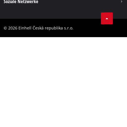
Soziale Netzwerke
Datenschutz
Facebook
Compliance
YouТube
Barrierefreiheits-Erklärung
© 2026 Einhell Česká republika s.r.o.
Instagram