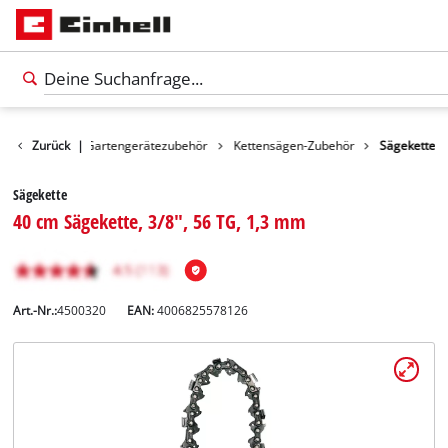
Zubehör
Zurück
|
Gartengerätezubehör
Kettensägen-Zubehör
Sägekette
Sägekette
40 cm Sägekette, 3/8", 56 TG, 1,3 mm
Art.-Nr.:
4500320
EAN:
4006825578126