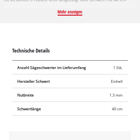
lang und 1,3 mm stark. Das Sägeschwert eignet sich daher
Mehr anzeigen
besonders gut für Sägearbeiten an Bäumen oder
Baumstämmen mit einem geringeren Durchmesser. Geliefert
wird das Ersatzschwert ohne Sägekette. Der Umlenkstern an
der Spitze der Schiene sorgt für eine reibungsarme
Umlenkung der Sägekette und sollte regelmäßig gereinigt
Technische Details
werden.
Anzahl Sägeschwerter im Lieferumfang
1 Stk.
Hersteller Schwert
Einhell
Nutbreite
1.3 mm
Schwertlänge
40 cm