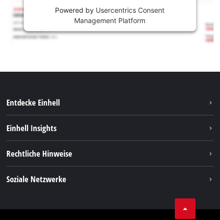
Powered by
Usercentrics Consent
Management Platform
Entdecke Einhell
Nachhaltigkeit
Einhell Insights
Services
Karriere
Rechtliche Hinweise
Akkusystem
Einhell weltweit
Impressum
Soziale Netzwerke
Datenschutz
Facebook
Compliance
YouТube