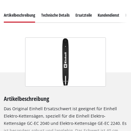
Artikelbeschreibung
Technische Details
Ersatzteile
Kundendienst
Ku
Artikelbeschreibung
Das Original Einhell Ersatzschwert ist geeignet für Einhell
Elektro-Kettensägen, speziell für die Einhell Elektro-
Kettensäge GC-EC 2040 und Elektro-Kettensäge GE-EC 2240. Es
ist besonders robust und langlebig. Das Schwert ist 40 cm