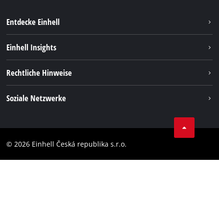
Entdecke Einhell
Nachhaltigkeit
Einhell Insights
Services
Karriere
Rechtliche Hinweise
Akkusystem
Einhell weltweit
Impressum
Soziale Netzwerke
Datenschutz
Facebook
Compliance
YouТube
Barrierefreiheits-Erklärung
© 2026 Einhell Česká republika s.r.o.
Instagram