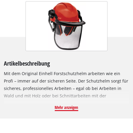
Artikelbeschreibung
Mit dem Original Einhell Forstschutzhelm arbeiten wie ein
Profi – immer auf der sicheren Seite. Der Schutzhelm sorgt für
sicheres, professionelles Arbeiten – egal ob bei Arbeiten in
Wald und mit Holz oder bei Schnittarbeiten mit der
Motorsäge. Besonders bei der Verwendung von Kettensägen
Mehr anzeigen
steht so die eigene Gesundheit stets im Vordergrund. Dazu ist
der Helm, der der DIN-Norm EN 397 +A1 entspricht, aus
einem äußerst robusten und kratzfesten Kunststoff gefertigt.
Das Nackenband kann komfortabel in der Länge verstellt